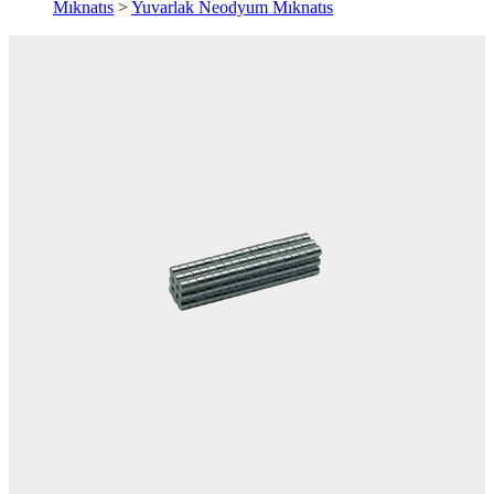
Mıknatıs
>
Yuvarlak Neodyum Mıknatıs