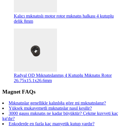
Kalıcı mıknatıslı motor rotor mıknatıs halkası 4 kutuplu
delik 8mm
Radyal OD Mıknatıslanmış 4 Kutuplu Mıknatıs Rotor
26.75x15.1x26.6mm
Magnet FAQs
Mıknatıslar genellikle kalınlığa göre mi mıknatıslanır?
Yüksek mukavemetli mıknatıslar nasıl kesilir?
3000 gauss mıknatıs ne kadar büyüktür? Çekme kuvveti kaç
kg'dır?
Enkoderde en fazla kaç manyetik kutup vardır?