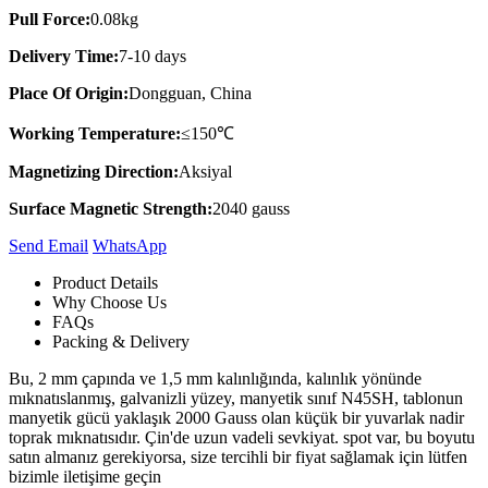
Pull Force:
0.08kg
Delivery Time:
7-10 days
Place Of Origin:
Dongguan, China
Working Temperature:
≤150℃
Magnetizing Direction:
Aksiyal
Surface Magnetic Strength:
2040 gauss
Send Email
Whats​App
Product Details
Why Choose Us
FAQs
Packing & Delivery
Bu, 2 mm çapında ve 1,5 mm kalınlığında, kalınlık yönünde
mıknatıslanmış, galvanizli yüzey, manyetik sınıf N45SH, tablonun
manyetik gücü yaklaşık 2000 Gauss olan küçük bir yuvarlak nadir
toprak mıknatısıdır. Çin'de uzun vadeli sevkiyat. spot var, bu boyutu
satın almanız gerekiyorsa, size tercihli bir fiyat sağlamak için lütfen
bizimle iletişime geçin