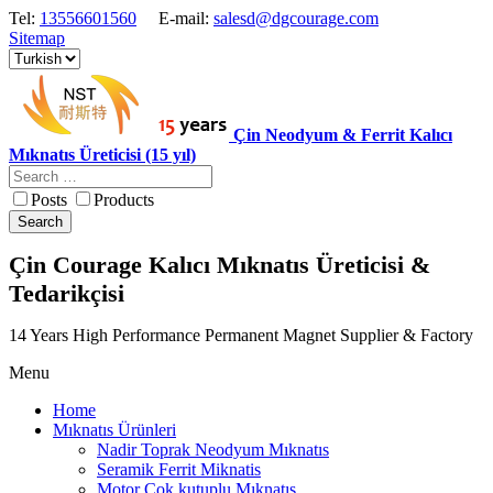
Tel:
13556601560
E-mail:
salesd@dgcourage.com
Sitemap
Çin Neodyum & Ferrit Kalıcı
Mıknatıs Üreticisi (15 yıl)
Posts
Products
Search
Çin Courage Kalıcı Mıknatıs Üreticisi &
Tedarikçisi
14 Years High Performance Permanent Magnet Supplier & Factory
Menu
Home
Mıknatıs Ürünleri
Nadir Toprak Neodyum Mıknatıs
Seramik Ferrit Miknatis
Motor Cok kutuplu Mıknatıs