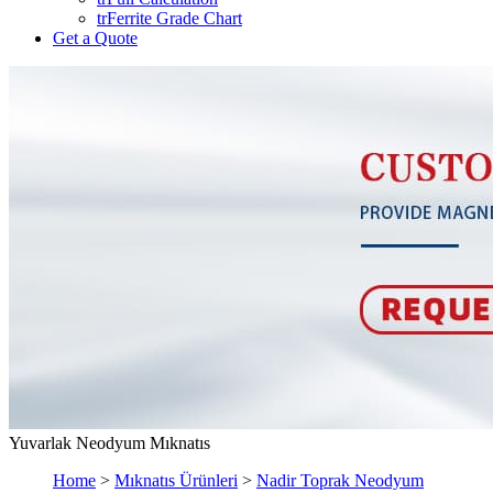
trFerrite Grade Chart
Get a Quote
Yuvarlak Neodyum Mıknatıs
Home
>
Mıknatıs Ürünleri
>
Nadir Toprak Neodyum