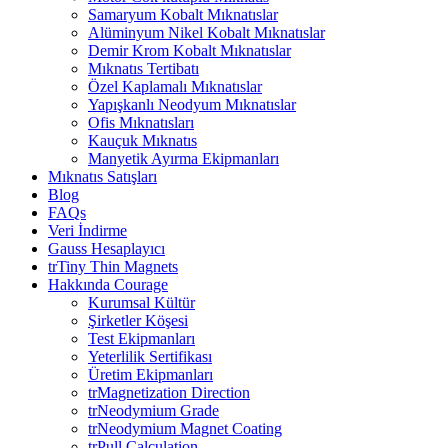
Samaryum Kobalt Mıknatıslar
Alüminyum Nikel Kobalt Mıknatıslar
Demir Krom Kobalt Mıknatıslar
Mıknatıs Tertibatı
Özel Kaplamalı Mıknatıslar
Yapışkanlı Neodyum Mıknatıslar
Ofis Mıknatısları
Kauçuk Mıknatıs
Manyetik Ayırma Ekipmanları
Mıknatıs Satışları
Blog
FAQs
Veri İndirme
Gauss Hesaplayıcı
trTiny Thin Magnets
Hakkında Courage
Kurumsal Kültür
Şirketler Köşesi
Test Ekipmanları
Yeterlilik Sertifikası
Üretim Ekipmanları
trMagnetization Direction
trNeodymium Grade
trNeodymium Magnet Coating
trPull Calculation