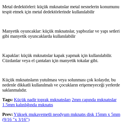
Metal dedektörleri: küçük mıknatıslar metal nesnelerin konumunu
tespit etmek için metal dedektörlerinde kullanılabilir
Manyetik oyuncaklar: küçük mıknatıslar, yapbozlar ve yapı setleri
gibi manyetik oyuncaklarda kullanılabilir
Kapaklar: küçük mıknatıslar kapak yapmak için kullanılabilir.
Cüzdanlar veya el çantaları için manyetik tokalar gibi.
Küçük mıknatısların yutulması veya solunması çok kolaydır, bu
nedenle dikkatli kullanılmalı ve çocukların erişemeyeceği yerlerde
saklanmalıdır.
Tags:
Küçük nadir toprak mıknatısları
2mm çapında mıknatıslar
1.5mm kalınlığında mıknatıs
Prev:
Yüksek mukavemetli neodyum mıknatıs disk 15mm x 5mm
(9/16 "x 3/16")