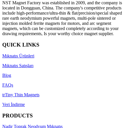
NST Magnet Factory was established in 2009, and the company is
located in Dongguan, China. The company's competitive products
include high-performance/ultra-thin & flat/precision/special shaped
rare earth neodymium powerful magnets, multi-pole sintered or
injection molded ferrite magnets for motors, and arc segment
magnets, which can be customized completely according to your
drawing requirements, Is your worthy choice magnet supplier.
QUICK LINKS
Mıknatıs Ürünleri
Mıknatıs Satışları
Blog
FAQs
trTiny Thin Magnets
Veri İndirme
PRODUCTS
Nadir Toprak Neodyum Mıknatıs