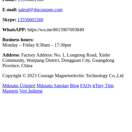
E-mail:
salesd@dgcourage.com
Skype:
13556601560
WhatsAPP:
https://wa.me/8615907693849
Business hours:
Monday – Friday 8:30am – 17:30pm
Address
: Factory Address: No. 1, Longtong Road, Xinhe
Community, Wanjiang District, Dongguan City, Guangdong
Province, China
Copyright © 2023 Courage Magnetoelectric Technology Co.,Ltd
Mıknatıs Ürünleri
Mıknatıs Satışları
Blog
FAQs
trTiny Thin
Magnets
Veri İndirme