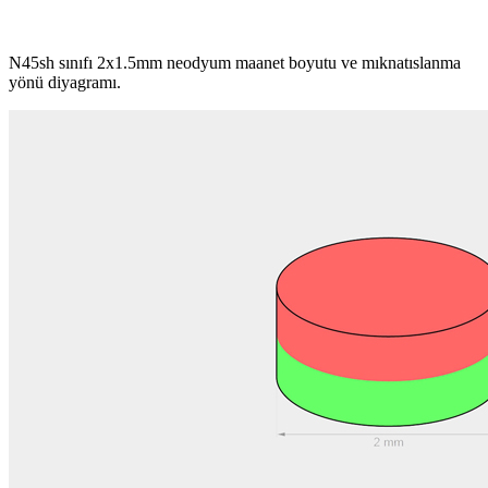
N45sh sınıfı 2x1.5mm neodyum maanet boyutu ve mıknatıslanma
yönü diyagramı.