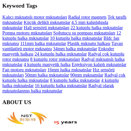
Keyword Tags
Kalıcı mıknatıslı motor mıknatısları
Radial rotor magnets
Tek taraflı
mıknatıslar
Küçük delikli mıknatıslar
4.5 mm kalınlığında
mıknatıslar
Hall sensörü mıknatısları
22 kutuplu halka mıknatıslar
Pompa motoru mıknatısları
Soğutucu su pompası mıknatısları
12
kutuplu halka mıknatıslar
10 kutuplu halka mıknatıslar
Bldc fan
mıknatısı
111mm halka mıknatıslar
Plastik mıknatıs halkası
Tavan
vantilatörü motor mıknatısı
34mm halka mıknatıslar
Enkoder
manyetik halkası
24 kutuplu halka mıknatıslar
Radyal çok kutuplu
rotor mıknatısı
8 kutuplu rotor mıknatısları
Radyal mıknatıslı halka
mıknatıslar
4 kutuplu manyetik halka
Enjeksiyon kalıplı mıknatıslar
Fan motoru mıknatısları
16mm halka mıknatıslar
Hız sensörü
mıknatısları
50mm halka mıknatıslar
90mm mıknatıslar
Radyal çok
kutuplu halka mıknatıslar
8 kutuplu halka mıknatıslar
4 kutuplu
halka mıknatıslar
16 kutuplu halka mıknatıslar
Radyal olarak
mıknatıslanmış halka mıknatıslar
ABOUT US