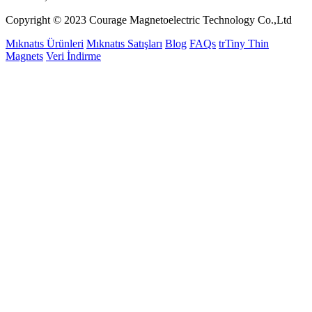
Copyright © 2023 Courage Magnetoelectric Technology Co.,Ltd
Mıknatıs Ürünleri
Mıknatıs Satışları
Blog
FAQs
trTiny Thin
Magnets
Veri İndirme