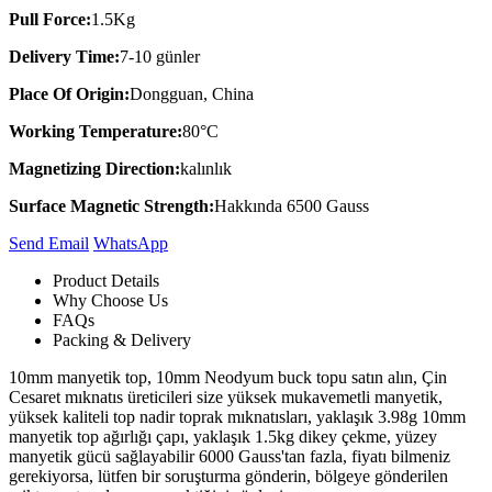
Pull Force:
1.5Kg
Delivery Time:
7-10 günler
Place Of Origin:
Dongguan, China
Working Temperature:
80°C
Magnetizing Direction:
kalınlık
Surface Magnetic Strength:
Hakkında 6500 Gauss
Send Email
Whats​App
Product Details
Why Choose Us
FAQs
Packing & Delivery
10mm manyetik top, 10mm Neodyum buck topu satın alın, Çin
Cesaret mıknatıs üreticileri size yüksek mukavemetli manyetik,
yüksek kaliteli top nadir toprak mıknatısları, yaklaşık 3.98g 10mm
manyetik top ağırlığı çapı, yaklaşık 1.5kg dikey çekme, yüzey
manyetik gücü sağlayabilir 6000 Gauss'tan fazla, fiyatı bilmeniz
gerekiyorsa, lütfen bir soruşturma gönderin, bölgeye gönderilen