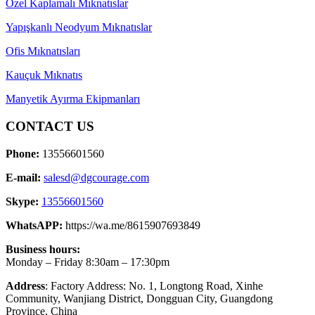
Özel Kaplamalı Mıknatıslar
Yapışkanlı Neodyum Mıknatıslar
Ofis Mıknatısları
Kauçuk Mıknatıs
Manyetik Ayırma Ekipmanları
CONTACT US
Phone:
13556601560
E-mail:
salesd@dgcourage.com
Skype:
13556601560
WhatsAPP:
https://wa.me/8615907693849
Business hours:
Monday – Friday 8:30am – 17:30pm
Address
: Factory Address: No. 1, Longtong Road, Xinhe
Community, Wanjiang District, Dongguan City, Guangdong
Province, China