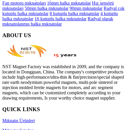
Fan motoru mıknatısları
16mm halka mıknatıslar
Hız sensörü
mıknatısları
50mm halka mıknatıslar
90mm mıknatıslar
Radyal çok
kutuplu halka mıknatıslar
8 kutuplu halka mıknatıslar
4 kutuplu
halka mıknatıslar
16 kutuplu halka mıknatıslar
Radyal olarak
mıknatıslanmış halka mıknatıslar
ABOUT US
NST Magnet Factory was established in 2009, and the company is
located in Dongguan, China. The company's competitive products
include high-performance/ultra-thin & flat/precision/special shaped
rare earth neodymium powerful magnets, multi-pole sintered or
injection molded ferrite magnets for motors, and arc segment
magnets, which can be customized completely according to your
drawing requirements, Is your worthy choice magnet supplier.
QUICK LINKS
Mıknatıs Ürünleri