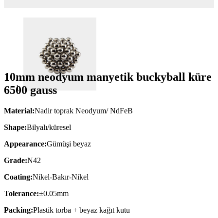
10mm neodyum manyetik buckyball küre
6500 gauss
Material:
Nadir toprak Neodyum/ NdFeB
Shape:
Bilyalı/küresel
Appearance:
Gümüşi beyaz
Grade:
N42
Coating:
Nikel-Bakır-Nikel
Tolerance:
±0.05mm
Packing:
Plastik torba + beyaz kağıt kutu