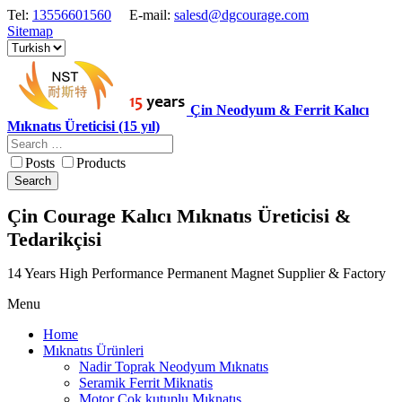
Tel:
13556601560
E-mail:
salesd@dgcourage.com
Sitemap
Çin Neodyum & Ferrit Kalıcı
Mıknatıs Üreticisi (15 yıl)
Posts
Products
Search
Çin Courage Kalıcı Mıknatıs Üreticisi &
Tedarikçisi
14 Years High Performance Permanent Magnet Supplier & Factory
Menu
Home
Mıknatıs Ürünleri
Nadir Toprak Neodyum Mıknatıs
Seramik Ferrit Miknatis
Motor Cok kutuplu Mıknatıs