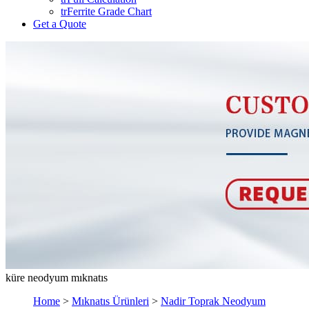
trFerrite Grade Chart
Get a Quote
küre neodyum mıknatıs
Home
>
Mıknatıs Ürünleri
>
Nadir Toprak Neodyum