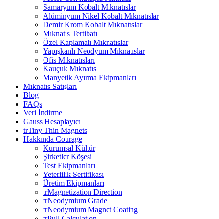
Samaryum Kobalt Mıknatıslar
Alüminyum Nikel Kobalt Mıknatıslar
Demir Krom Kobalt Mıknatıslar
Mıknatıs Tertibatı
Özel Kaplamalı Mıknatıslar
Yapışkanlı Neodyum Mıknatıslar
Ofis Mıknatısları
Kauçuk Mıknatıs
Manyetik Ayırma Ekipmanları
Mıknatıs Satışları
Blog
FAQs
Veri İndirme
Gauss Hesaplayıcı
trTiny Thin Magnets
Hakkında Courage
Kurumsal Kültür
Şirketler Köşesi
Test Ekipmanları
Yeterlilik Sertifikası
Üretim Ekipmanları
trMagnetization Direction
trNeodymium Grade
trNeodymium Magnet Coating
trPull Calculation