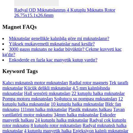
Radyal OD Mıknatıslanmış 4 Kutuplu Mıknatıs Rotor
26.75x15.1x26.6mm
Magnet FAQs
Mıknatıslar genellikle kalınlığa göre mi mıknatıslanır?
Yüksek mukavemetli mıknatıslar nasıl kesilir?
3000 gauss mıknatıs ne kadar büyüktür? Çekme kuvveti kaç
kg'dır?
Enkoderde en fazla kaç manyetik kutup vardır?
Keyword Tags
Kalıcı mıknatıslı motor mıknatısları
Radial rotor magnets
Tek taraflı
mıknatıslar
Küçük delikli mıknatıslar
4.5 mm kalınlığında
mıknatıslar
Hall sensörü mıknatısları
22 kutuplu halka mıknatıslar
Pompa motoru mıknatısları
Soğutucu su pompası mıknatısları
12
kutuplu halka mıknatıslar
10 kutuplu halka mıknatıslar
Bldc fan
mıknatısı
111mm halka mıknatıslar
Plastik mıknatıs halkası
Tavan
vantilatörü motor mıknatısı
34mm halka mıknatıslar
Enkoder
manyetik halkası
24 kutuplu halka mıknatıslar
Radyal çok kutuplu
rotor mıknatısı
8 kutuplu rotor mıknatısları
Radyal mıknatıslı halka
mıknatıslar
4 kutuplu manyetik halka
Enjeksiyon kalıplı mıknatıslar