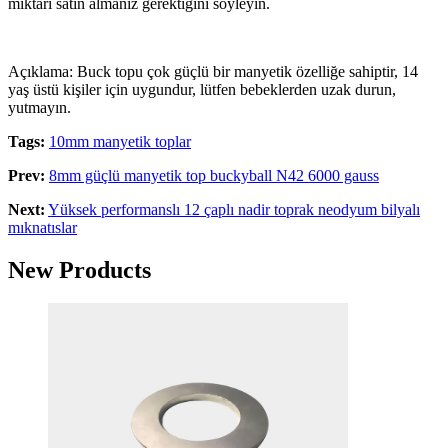
miktarı satın almanız gerektiğini söyleyin.
Açıklama: Buck topu çok güçlü bir manyetik özelliğe sahiptir, 14
yaş üstü kişiler için uygundur, lütfen bebeklerden uzak durun,
yutmayın.
Tags:
10mm manyetik toplar
Prev:
8mm güçlü manyetik top buckyball N42 6000 gauss
Next:
Yüksek performanslı 12 çaplı nadir toprak neodyum bilyalı
mıknatıslar
New Products