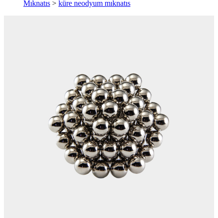
Mıknatıs
>
küre neodyum mıknatıs