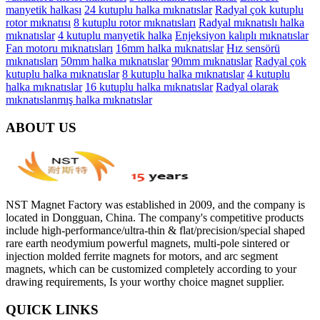
manyetik halkası
24 kutuplu halka mıknatıslar
Radyal çok kutuplu
rotor mıknatısı
8 kutuplu rotor mıknatısları
Radyal mıknatıslı halka
mıknatıslar
4 kutuplu manyetik halka
Enjeksiyon kalıplı mıknatıslar
Fan motoru mıknatısları
16mm halka mıknatıslar
Hız sensörü
mıknatısları
50mm halka mıknatıslar
90mm mıknatıslar
Radyal çok
kutuplu halka mıknatıslar
8 kutuplu halka mıknatıslar
4 kutuplu
halka mıknatıslar
16 kutuplu halka mıknatıslar
Radyal olarak
mıknatıslanmış halka mıknatıslar
ABOUT US
NST Magnet Factory was established in 2009, and the company is
located in Dongguan, China. The company's competitive products
include high-performance/ultra-thin & flat/precision/special shaped
rare earth neodymium powerful magnets, multi-pole sintered or
injection molded ferrite magnets for motors, and arc segment
magnets, which can be customized completely according to your
drawing requirements, Is your worthy choice magnet supplier.
QUICK LINKS