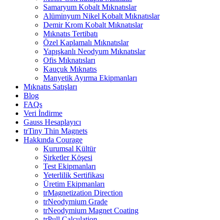
Samaryum Kobalt Mıknatıslar
Alüminyum Nikel Kobalt Mıknatıslar
Demir Krom Kobalt Mıknatıslar
Mıknatıs Tertibatı
Özel Kaplamalı Mıknatıslar
Yapışkanlı Neodyum Mıknatıslar
Ofis Mıknatısları
Kauçuk Mıknatıs
Manyetik Ayırma Ekipmanları
Mıknatıs Satışları
Blog
FAQs
Veri İndirme
Gauss Hesaplayıcı
trTiny Thin Magnets
Hakkında Courage
Kurumsal Kültür
Şirketler Köşesi
Test Ekipmanları
Yeterlilik Sertifikası
Üretim Ekipmanları
trMagnetization Direction
trNeodymium Grade
trNeodymium Magnet Coating
trPull Calculation