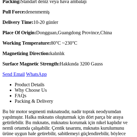
Packing:
Standart deniz veya hava ambalajı
Pull Force:
denenmemiş
Delivery Time:
10-20 günler
Place Of Origin:
Dongguan,Guangdong Province,China
Working Temperature:
80°C ~230°C
Magnetizing Direction:
kalınlık
Surface Magnetic Strength:
Hakkında 3200 Gauss
Send Email
Whats​App
Product Details
Why Choose Us
FAQs
Packing & Delivery
Bu bir motor segmenti mıknatısıdır, nadir toprak neodyumdan
yapılmıştır. Halka mıknatıs oluşturmak için dört parça bir araya
getirilebilir. Bu mıknatıs, mıknatısı korumak için nikel kaplıdır ve
nemli ortamda çalışabilir. Çentik tasarımı, mıknatıs kurulumunu
ürüne uygun hale getirebilir, sabitlemeyi güçlendirebilir, böylece