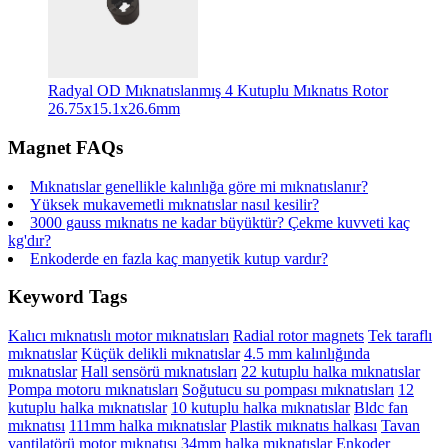
Radyal OD Mıknatıslanmış 4 Kutuplu Mıknatıs Rotor
26.75x15.1x26.6mm
Magnet FAQs
Mıknatıslar genellikle kalınlığa göre mi mıknatıslanır?
Yüksek mukavemetli mıknatıslar nasıl kesilir?
3000 gauss mıknatıs ne kadar büyüktür? Çekme kuvveti kaç
kg'dır?
Enkoderde en fazla kaç manyetik kutup vardır?
Keyword Tags
Kalıcı mıknatıslı motor mıknatısları
Radial rotor magnets
Tek taraflı
mıknatıslar
Küçük delikli mıknatıslar
4.5 mm kalınlığında
mıknatıslar
Hall sensörü mıknatısları
22 kutuplu halka mıknatıslar
Pompa motoru mıknatısları
Soğutucu su pompası mıknatısları
12
kutuplu halka mıknatıslar
10 kutuplu halka mıknatıslar
Bldc fan
mıknatısı
111mm halka mıknatıslar
Plastik mıknatıs halkası
Tavan
vantilatörü motor mıknatısı
34mm halka mıknatıslar
Enkoder