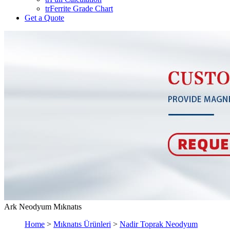
trFerrite Grade Chart
Get a Quote
Ark Neodyum Mıknatıs
Home
>
Mıknatıs Ürünleri
>
Nadir Toprak Neodyum