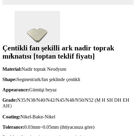
Çentikli fan şekilli ark nadir toprak
mıknatısı [toptan teklif fiyatı]
Material:
Nadir toprak Neodyum
Shape:
Segment/ark/fan şeklinde çentikli
Appearance:
Gümüşi beyaz
Grade:
N35/N38/N40/N42/N45/N48/N50/N52 (M H SH DH EH
AH）
Coating:
Nikel-Bakır-Nikel
Tolerance:
0.03mm~0.05mm (ihtiyacınıza göre)