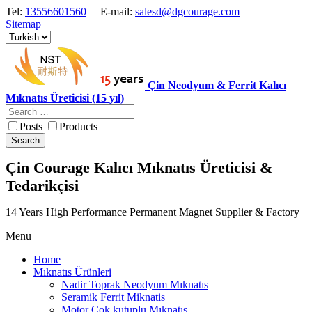
Tel:
13556601560
E-mail:
salesd@dgcourage.com
Sitemap
Çin Neodyum & Ferrit Kalıcı
Mıknatıs Üreticisi (15 yıl)
Posts
Products
Search
Çin Courage Kalıcı Mıknatıs Üreticisi &
Tedarikçisi
14 Years High Performance Permanent Magnet Supplier & Factory
Menu
Home
Mıknatıs Ürünleri
Nadir Toprak Neodyum Mıknatıs
Seramik Ferrit Miknatis
Motor Cok kutuplu Mıknatıs