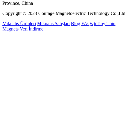
Province, China
Copyright © 2023 Courage Magnetoelectric Technology Co.,Ltd
Mıknatıs Ürünleri
Mıknatıs Satışları
Blog
FAQs
trTiny Thin
Magnets
Veri İndirme