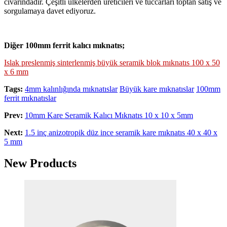
civarındadır. Çeşitli ülkelerden üreticileri ve tüccarları toptan satış ve
sorgulamaya davet ediyoruz.
Diğer 100mm ferrit kalıcı mıknatıs;
Islak preslenmiş sinterlenmiş büyük seramik blok mıknatıs 100 x 50
x 6 mm
Tags:
4mm kalınlığında mıknatıslar
Büyük kare mıknatıslar
100mm
ferrit mıknatıslar
Prev:
10mm Kare Seramik Kalıcı Mıknatıs 10 x 10 x 5mm
Next:
1.5 inç anizotropik düz ince seramik kare mıknatıs 40 x 40 x
5 mm
New Products