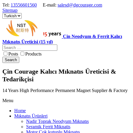
Tel:
13556601560
E-mail:
salesd@dgcourage.com
Sitemap
Çin Neodyum & Ferrit Kalıcı
Mıknatıs Üreticisi (15 yıl)
Posts
Products
Search
Çin Courage Kalıcı Mıknatıs Üreticisi &
Tedarikçisi
14 Years High Performance Permanent Magnet Supplier & Factory
Menu
Home
Mıknatıs Ürünleri
Nadir Toprak Neodyum Mıknatıs
Seramik Ferrit Miknatis
Motor Cok kutuplu Mıknatıs