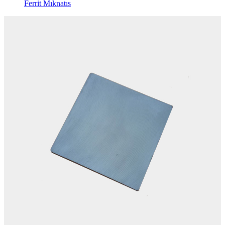
Ferrit Mıknatıs