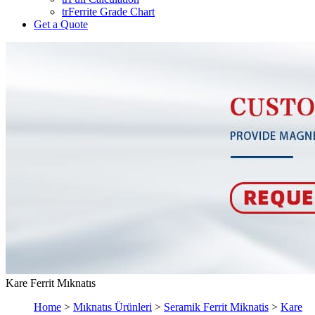
trFerrite Grade Chart
Get a Quote
Kare Ferrit Mıknatıs
Home
>
Mıknatıs Ürünleri
>
Seramik Ferrit Miknatis
>
Kare