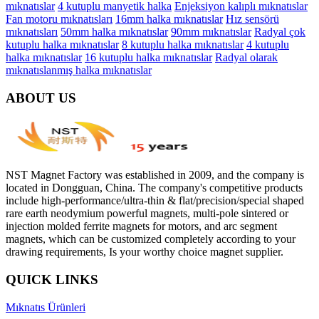
mıknatıslar
4 kutuplu manyetik halka
Enjeksiyon kalıplı mıknatıslar
Fan motoru mıknatısları
16mm halka mıknatıslar
Hız sensörü
mıknatısları
50mm halka mıknatıslar
90mm mıknatıslar
Radyal çok
kutuplu halka mıknatıslar
8 kutuplu halka mıknatıslar
4 kutuplu
halka mıknatıslar
16 kutuplu halka mıknatıslar
Radyal olarak
mıknatıslanmış halka mıknatıslar
ABOUT US
NST Magnet Factory was established in 2009, and the company is
located in Dongguan, China. The company's competitive products
include high-performance/ultra-thin & flat/precision/special shaped
rare earth neodymium powerful magnets, multi-pole sintered or
injection molded ferrite magnets for motors, and arc segment
magnets, which can be customized completely according to your
drawing requirements, Is your worthy choice magnet supplier.
QUICK LINKS
Mıknatıs Ürünleri