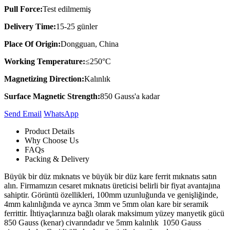
Pull Force:
Test edilmemiş
Delivery Time:
15-25 günler
Place Of Origin:
Dongguan, China
Working Temperature:
≤250°C
Magnetizing Direction:
Kalınlık
Surface Magnetic Strength:
850 Gauss'a kadar
Send Email
Whats​App
Product Details
Why Choose Us
FAQs
Packing & Delivery
Büyük bir düz mıknatıs ve büyük bir düz kare ferrit mıknatıs satın
alın. Firmamızın cesaret mıknatıs üreticisi belirli bir fiyat avantajına
sahiptir. Görüntü özellikleri, 100mm uzunluğunda ve genişliğinde,
4mm kalınlığında ve ayrıca 3mm ve 5mm olan kare bir seramik
ferrittir. İhtiyaçlarınıza bağlı olarak maksimum yüzey manyetik gücü
850 Gauss (kenar) civarındadır ve 5mm kalınlık 1050 Gauss