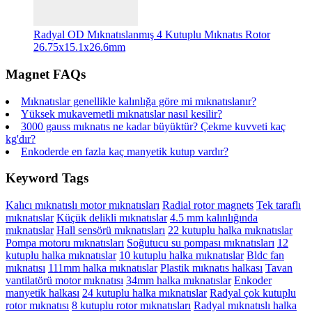
Radyal OD Mıknatıslanmış 4 Kutuplu Mıknatıs Rotor
26.75x15.1x26.6mm
Magnet FAQs
Mıknatıslar genellikle kalınlığa göre mi mıknatıslanır?
Yüksek mukavemetli mıknatıslar nasıl kesilir?
3000 gauss mıknatıs ne kadar büyüktür? Çekme kuvveti kaç
kg'dır?
Enkoderde en fazla kaç manyetik kutup vardır?
Keyword Tags
Kalıcı mıknatıslı motor mıknatısları
Radial rotor magnets
Tek taraflı
mıknatıslar
Küçük delikli mıknatıslar
4.5 mm kalınlığında
mıknatıslar
Hall sensörü mıknatısları
22 kutuplu halka mıknatıslar
Pompa motoru mıknatısları
Soğutucu su pompası mıknatısları
12
kutuplu halka mıknatıslar
10 kutuplu halka mıknatıslar
Bldc fan
mıknatısı
111mm halka mıknatıslar
Plastik mıknatıs halkası
Tavan
vantilatörü motor mıknatısı
34mm halka mıknatıslar
Enkoder
manyetik halkası
24 kutuplu halka mıknatıslar
Radyal çok kutuplu
rotor mıknatısı
8 kutuplu rotor mıknatısları
Radyal mıknatıslı halka