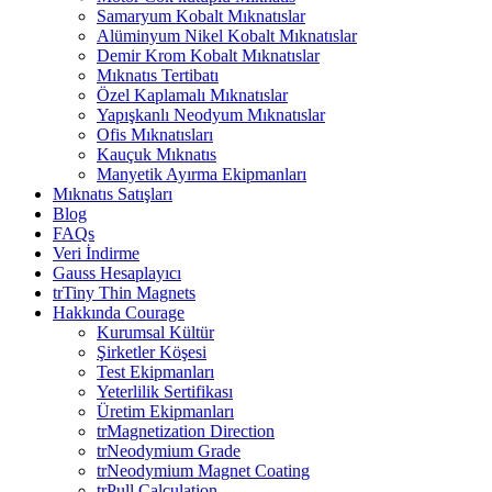
Samaryum Kobalt Mıknatıslar
Alüminyum Nikel Kobalt Mıknatıslar
Demir Krom Kobalt Mıknatıslar
Mıknatıs Tertibatı
Özel Kaplamalı Mıknatıslar
Yapışkanlı Neodyum Mıknatıslar
Ofis Mıknatısları
Kauçuk Mıknatıs
Manyetik Ayırma Ekipmanları
Mıknatıs Satışları
Blog
FAQs
Veri İndirme
Gauss Hesaplayıcı
trTiny Thin Magnets
Hakkında Courage
Kurumsal Kültür
Şirketler Köşesi
Test Ekipmanları
Yeterlilik Sertifikası
Üretim Ekipmanları
trMagnetization Direction
trNeodymium Grade
trNeodymium Magnet Coating
trPull Calculation