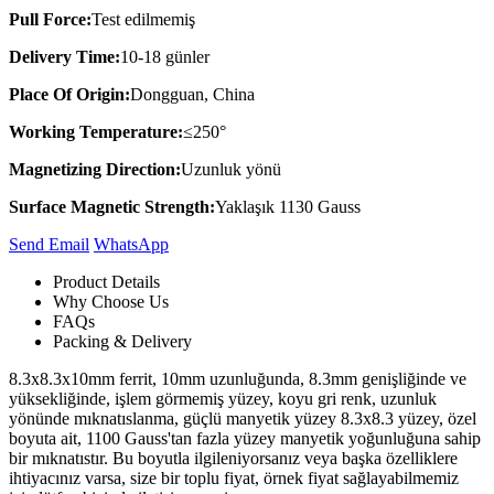
Pull Force:
Test edilmemiş
Delivery Time:
10-18 günler
Place Of Origin:
Dongguan, China
Working Temperature:
≤250°
Magnetizing Direction:
Uzunluk yönü
Surface Magnetic Strength:
Yaklaşık 1130 Gauss
Send Email
Whats​App
Product Details
Why Choose Us
FAQs
Packing & Delivery
8.3x8.3x10mm ferrit, 10mm uzunluğunda, 8.3mm genişliğinde ve
yüksekliğinde, işlem görmemiş yüzey, koyu gri renk, uzunluk
yönünde mıknatıslanma, güçlü manyetik yüzey 8.3x8.3 yüzey, özel
boyuta ait, 1100 Gauss'tan fazla yüzey manyetik yoğunluğuna sahip
bir mıknatıstır. Bu boyutla ilgileniyorsanız veya başka özelliklere
ihtiyacınız varsa, size bir toplu fiyat, örnek fiyat sağlayabilmemiz