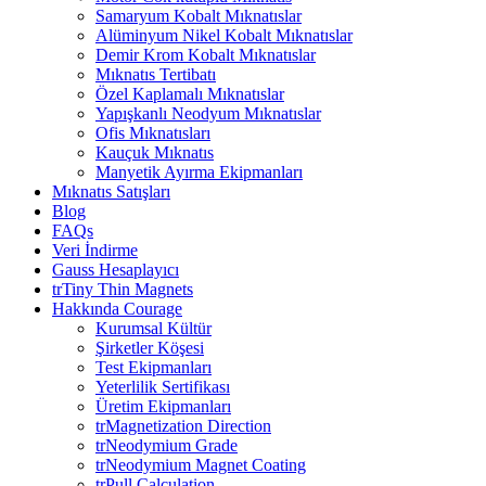
Samaryum Kobalt Mıknatıslar
Alüminyum Nikel Kobalt Mıknatıslar
Demir Krom Kobalt Mıknatıslar
Mıknatıs Tertibatı
Özel Kaplamalı Mıknatıslar
Yapışkanlı Neodyum Mıknatıslar
Ofis Mıknatısları
Kauçuk Mıknatıs
Manyetik Ayırma Ekipmanları
Mıknatıs Satışları
Blog
FAQs
Veri İndirme
Gauss Hesaplayıcı
trTiny Thin Magnets
Hakkında Courage
Kurumsal Kültür
Şirketler Köşesi
Test Ekipmanları
Yeterlilik Sertifikası
Üretim Ekipmanları
trMagnetization Direction
trNeodymium Grade
trNeodymium Magnet Coating
trPull Calculation