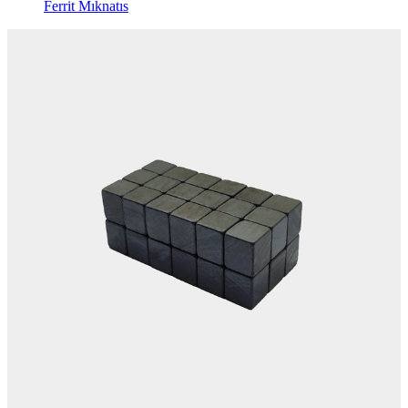
Ferrit Mıknatıs