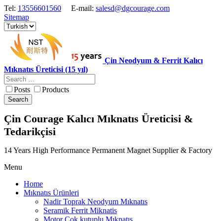
Tel:
13556601560
E-mail:
salesd@dgcourage.com
Sitemap
Çin Neodyum & Ferrit Kalıcı
Mıknatıs Üreticisi (15 yıl)
Posts
Products
Search
Çin Courage Kalıcı Mıknatıs Üreticisi &
Tedarikçisi
14 Years High Performance Permanent Magnet Supplier & Factory
Menu
Home
Mıknatıs Ürünleri
Nadir Toprak Neodyum Mıknatıs
Seramik Ferrit Miknatis
Motor Cok kutuplu Mıknatıs