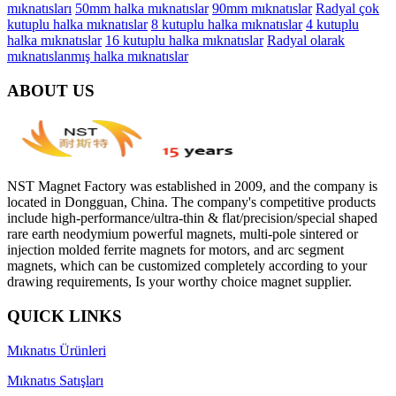
mıknatısları
50mm halka mıknatıslar
90mm mıknatıslar
Radyal çok
kutuplu halka mıknatıslar
8 kutuplu halka mıknatıslar
4 kutuplu
halka mıknatıslar
16 kutuplu halka mıknatıslar
Radyal olarak
mıknatıslanmış halka mıknatıslar
ABOUT US
NST Magnet Factory was established in 2009, and the company is
located in Dongguan, China. The company's competitive products
include high-performance/ultra-thin & flat/precision/special shaped
rare earth neodymium powerful magnets, multi-pole sintered or
injection molded ferrite magnets for motors, and arc segment
magnets, which can be customized completely according to your
drawing requirements, Is your worthy choice magnet supplier.
QUICK LINKS
Mıknatıs Ürünleri
Mıknatıs Satışları