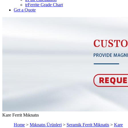
trFerrite Grade Chart
Get a Quote
Kare Ferrit Mıknatıs
Home
>
Mıknatıs Ürünleri
>
Seramik Ferrit Miknatis
>
Kare