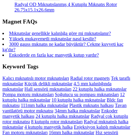
Radyal OD Mıknatıslanmış 4 Kutuplu Mıknatıs Rotor
26.75x15.1x26.6mm
Magnet FAQs
Mıknatıslar genellikle kalınlığa göre mi mıknatıslanır?
Yüksek mukavemetli mıknatıslar nasıl kesilir?
3000 gauss mıknatıs ne kadar büyüktür? Çekme kuvveti kaç
kg'dır?
Enkoderde en fazla kaç manyetik kutup vardır?
Keyword Tags
Kalıcı mıknatıslı motor mıknatısları
Radial rotor magnets
Tek taraflı
mıknatıslar
Küçük delikli mıknatıslar
4.5 mm kalınlığında
mıknatıslar
Hall sensörü mıknatısları
22 kutuplu halka mıknatıslar
Pompa motoru mıknatısları
Soğutucu su pompası mıknatısları
12
kutuplu halka mıknatıslar
10 kutuplu halka mıknatıslar
Bldc fan
mıknatısı
111mm halka mıknatıslar
Plastik mıknatıs halkası
Tavan
vantilatörü motor mıknatısı
34mm halka mıknatıslar
Enkoder
manyetik halkası
24 kutuplu halka mıknatıslar
Radyal çok kutuplu
rotor mıknatısı
8 kutuplu rotor mıknatısları
Radyal mıknatıslı halka
mıknatıslar
4 kutuplu manyetik halka
Enjeksiyon kalıplı mıknatıslar
Fan motoru mıknatısları
16mm halka mıknatıslar
Hız sensörü