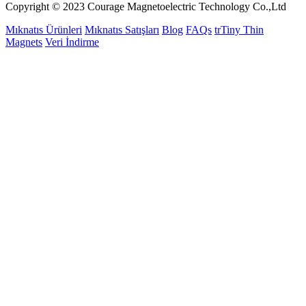
Copyright © 2023 Courage Magnetoelectric Technology Co.,Ltd
Mıknatıs Ürünleri
Mıknatıs Satışları
Blog
FAQs
trTiny Thin
Magnets
Veri İndirme