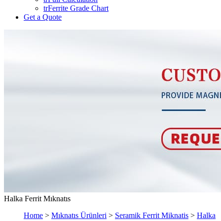
trFerrite Grade Chart
Get a Quote
Halka Ferrit Mıknatıs
Home
>
Mıknatıs Ürünleri
>
Seramik Ferrit Miknatis
>
Halka