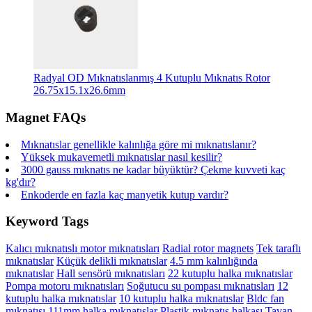
Radyal OD Mıknatıslanmış 4 Kutuplu Mıknatıs Rotor
26.75x15.1x26.6mm
Magnet FAQs
Mıknatıslar genellikle kalınlığa göre mi mıknatıslanır?
Yüksek mukavemetli mıknatıslar nasıl kesilir?
3000 gauss mıknatıs ne kadar büyüktür? Çekme kuvveti kaç
kg'dır?
Enkoderde en fazla kaç manyetik kutup vardır?
Keyword Tags
Kalıcı mıknatıslı motor mıknatısları
Radial rotor magnets
Tek taraflı
mıknatıslar
Küçük delikli mıknatıslar
4.5 mm kalınlığında
mıknatıslar
Hall sensörü mıknatısları
22 kutuplu halka mıknatıslar
Pompa motoru mıknatısları
Soğutucu su pompası mıknatısları
12
kutuplu halka mıknatıslar
10 kutuplu halka mıknatıslar
Bldc fan
mıknatısı
111mm halka mıknatıslar
Plastik mıknatıs halkası
Tavan