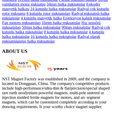
vantilatörü motor mıknatısı
34mm halka mıknatıslar
Enkoder
manyetik halkası
24 kutuplu halka mıknatıslar
Radyal çok kutuplu
rotor mıknatısı
8 kutuplu rotor mıknatısları
Radyal mıknatıslı halka
mıknatıslar
4 kutuplu manyetik halka
Enjeksiyon kalıplı mıknatıslar
Fan motoru mıknatısları
16mm halka mıknatıslar
Hız sensörü
mıknatısları
50mm halka mıknatıslar
90mm mıknatıslar
Radyal çok
kutuplu halka mıknatıslar
8 kutuplu halka mıknatıslar
4 kutuplu
halka mıknatıslar
16 kutuplu halka mıknatıslar
Radyal olarak
mıknatıslanmış halka mıknatıslar
ABOUT US
NST Magnet Factory was established in 2009, and the company is
located in Dongguan, China. The company's competitive products
include high-performance/ultra-thin & flat/precision/special shaped
rare earth neodymium powerful magnets, multi-pole sintered or
injection molded ferrite magnets for motors, and arc segment
magnets, which can be customized completely according to your
drawing requirements, Is your worthy choice magnet supplier.