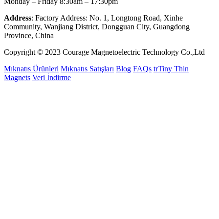
Monday – Friday 8:30am – 17:30pm
Address
: Factory Address: No. 1, Longtong Road, Xinhe
Community, Wanjiang District, Dongguan City, Guangdong
Province, China
Copyright © 2023 Courage Magnetoelectric Technology Co.,Ltd
Mıknatıs Ürünleri
Mıknatıs Satışları
Blog
FAQs
trTiny Thin
Magnets
Veri İndirme