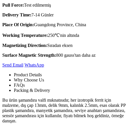
Pull Force:
Test edilmemiş
Delivery Time:
7-14 Günler
Place Of Origin:
Guangdong Province, China
Working Temperature:
250℃'nin altında
Magnetizing Direction:
Sıradan eksen
Surface Magnetic Strength:
800 gauss'tan daha az
Send Email
Whats​App
Product Details
Why Choose Us
FAQs
Packing & Delivery
Bu ürün şamandıra valfi mıknatısıdır, her izotropik ferrit için
malzeme, dış çap 13mm, delik 9mm, kalınlık 2.5mm, esas olarak PP
plastik şamandıra, manyetik şamandıra, seviye anahtarı şamandırası,
sensör şamandırası için kullanılır, fiyatı bilmek hoş geldiniz, örneğe
danışın.