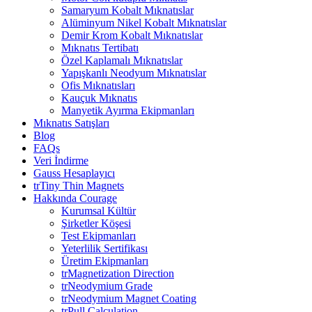
Samaryum Kobalt Mıknatıslar
Alüminyum Nikel Kobalt Mıknatıslar
Demir Krom Kobalt Mıknatıslar
Mıknatıs Tertibatı
Özel Kaplamalı Mıknatıslar
Yapışkanlı Neodyum Mıknatıslar
Ofis Mıknatısları
Kauçuk Mıknatıs
Manyetik Ayırma Ekipmanları
Mıknatıs Satışları
Blog
FAQs
Veri İndirme
Gauss Hesaplayıcı
trTiny Thin Magnets
Hakkında Courage
Kurumsal Kültür
Şirketler Köşesi
Test Ekipmanları
Yeterlilik Sertifikası
Üretim Ekipmanları
trMagnetization Direction
trNeodymium Grade
trNeodymium Magnet Coating
trPull Calculation