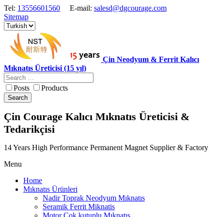
Tel:
13556601560
E-mail:
salesd@dgcourage.com
Sitemap
Çin Neodyum & Ferrit Kalıcı
Mıknatıs Üreticisi (15 yıl)
Posts
Products
Search
Çin Courage Kalıcı Mıknatıs Üreticisi &
Tedarikçisi
14 Years High Performance Permanent Magnet Supplier & Factory
Menu
Home
Mıknatıs Ürünleri
Nadir Toprak Neodyum Mıknatıs
Seramik Ferrit Miknatis
Motor Cok kutuplu Mıknatıs