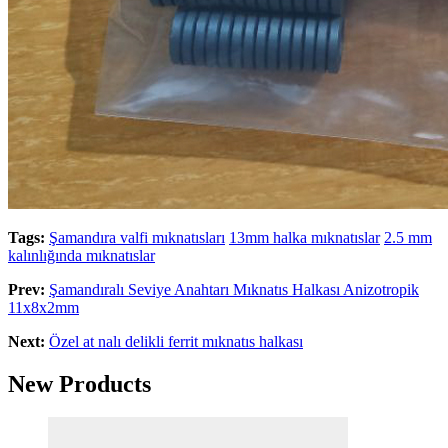
Tags:
Şamandıra valfi mıknatısları
13mm halka mıknatıslar
2.5 mm
kalınlığında mıknatıslar
Prev:
Şamandıralı Seviye Anahtarı Mıknatıs Halkası Anizotropik
11x8x2mm
Next:
Özel at nalı delikli ferrit mıknatıs halkası
New Products