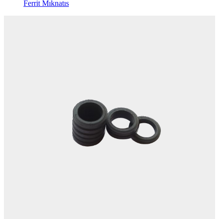
Ferrit Mıknatıs