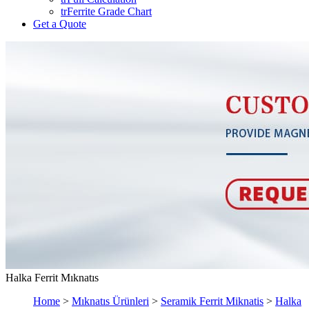
trFerrite Grade Chart
Get a Quote
Halka Ferrit Mıknatıs
Home
>
Mıknatıs Ürünleri
>
Seramik Ferrit Miknatis
>
Halka