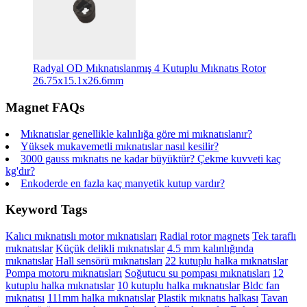
Radyal OD Mıknatıslanmış 4 Kutuplu Mıknatıs Rotor
26.75x15.1x26.6mm
Magnet FAQs
Mıknatıslar genellikle kalınlığa göre mi mıknatıslanır?
Yüksek mukavemetli mıknatıslar nasıl kesilir?
3000 gauss mıknatıs ne kadar büyüktür? Çekme kuvveti kaç
kg'dır?
Enkoderde en fazla kaç manyetik kutup vardır?
Keyword Tags
Kalıcı mıknatıslı motor mıknatısları
Radial rotor magnets
Tek taraflı
mıknatıslar
Küçük delikli mıknatıslar
4.5 mm kalınlığında
mıknatıslar
Hall sensörü mıknatısları
22 kutuplu halka mıknatıslar
Pompa motoru mıknatısları
Soğutucu su pompası mıknatısları
12
kutuplu halka mıknatıslar
10 kutuplu halka mıknatıslar
Bldc fan
mıknatısı
111mm halka mıknatıslar
Plastik mıknatıs halkası
Tavan