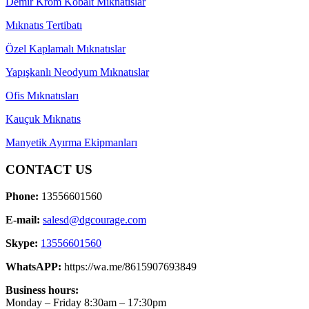
Demir Krom Kobalt Mıknatıslar
Mıknatıs Tertibatı
Özel Kaplamalı Mıknatıslar
Yapışkanlı Neodyum Mıknatıslar
Ofis Mıknatısları
Kauçuk Mıknatıs
Manyetik Ayırma Ekipmanları
CONTACT US
Phone:
13556601560
E-mail:
salesd@dgcourage.com
Skype:
13556601560
WhatsAPP:
https://wa.me/8615907693849
Business hours:
Monday – Friday 8:30am – 17:30pm