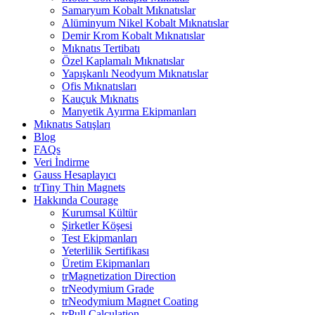
Samaryum Kobalt Mıknatıslar
Alüminyum Nikel Kobalt Mıknatıslar
Demir Krom Kobalt Mıknatıslar
Mıknatıs Tertibatı
Özel Kaplamalı Mıknatıslar
Yapışkanlı Neodyum Mıknatıslar
Ofis Mıknatısları
Kauçuk Mıknatıs
Manyetik Ayırma Ekipmanları
Mıknatıs Satışları
Blog
FAQs
Veri İndirme
Gauss Hesaplayıcı
trTiny Thin Magnets
Hakkında Courage
Kurumsal Kültür
Şirketler Köşesi
Test Ekipmanları
Yeterlilik Sertifikası
Üretim Ekipmanları
trMagnetization Direction
trNeodymium Grade
trNeodymium Magnet Coating
trPull Calculation