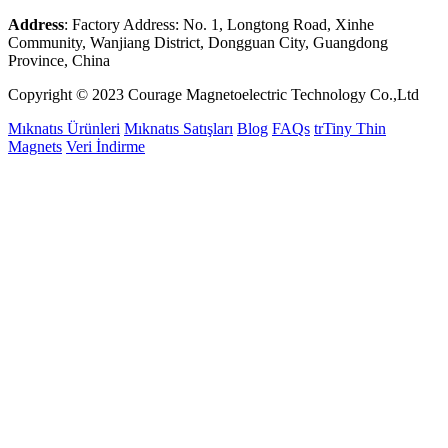
Address
: Factory Address: No. 1, Longtong Road, Xinhe
Community, Wanjiang District, Dongguan City, Guangdong
Province, China
Copyright © 2023 Courage Magnetoelectric Technology Co.,Ltd
Mıknatıs Ürünleri
Mıknatıs Satışları
Blog
FAQs
trTiny Thin
Magnets
Veri İndirme