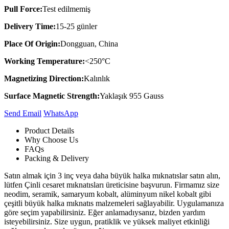
Pull Force:
Test edilmemiş
Delivery Time:
15-25 günler
Place Of Origin:
Dongguan, China
Working Temperature:
<250°C
Magnetizing Direction:
Kalınlık
Surface Magnetic Strength:
Yaklaşık 955 Gauss
Send Email
Whats​App
Product Details
Why Choose Us
FAQs
Packing & Delivery
Satın almak için 3 inç veya daha büyük halka mıknatıslar satın alın,
lütfen Çinli cesaret mıknatısları üreticisine başvurun. Firmamız size
neodim, seramik, samaryum kobalt, alüminyum nikel kobalt gibi
çeşitli büyük halka mıknatıs malzemeleri sağlayabilir. Uygulamanıza
göre seçim yapabilirsiniz. Eğer anlamadıysanız, bizden yardım
isteyebilirsiniz. Size uygun, pratiklik ve yüksek maliyet etkinliği