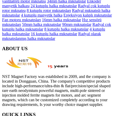
vantilatörü motor mıknatısı
34mm halka mıknatıslar
Enkoder
manyetik halkası
24 kutuplu halka mıknatıslar
Radyal çok kutuplu
rotor mıknatısı
8 kutuplu rotor mıknatısları
Radyal mıknatıslı halka
mıknatıslar
4 kutuplu manyetik halka
Enjeksiyon kalıplı mıknatıslar
Fan motoru mıknatısları
16mm halka mıknatıslar
Hız sensörü
mıknatısları
50mm halka mıknatıslar
90mm mıknatıslar
Radyal çok
kutuplu halka mıknatıslar
8 kutuplu halka mıknatıslar
4 kutuplu
halka mıknatıslar
16 kutuplu halka mıknatıslar
Radyal olarak
mıknatıslanmış halka mıknatıslar
ABOUT US
NST Magnet Factory was established in 2009, and the company is
located in Dongguan, China. The company's competitive products
include high-performance/ultra-thin & flat/precision/special shaped
rare earth neodymium powerful magnets, multi-pole sintered or
injection molded ferrite magnets for motors, and arc segment
magnets, which can be customized completely according to your
drawing requirements, Is your worthy choice magnet supplier.
QUICK LINKS