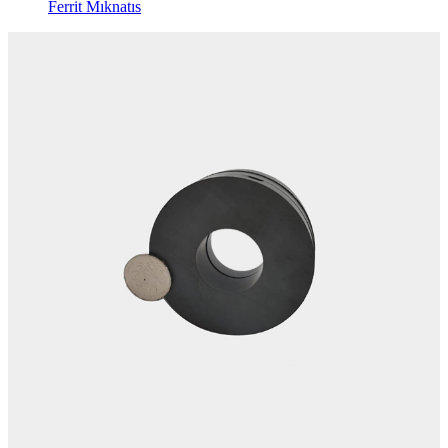
Ferrit Mıknatıs