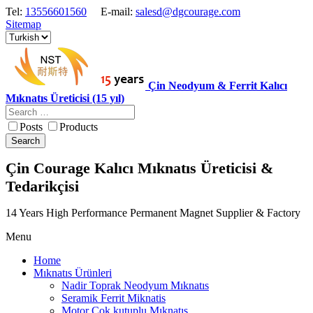
Tel:
13556601560
E-mail:
salesd@dgcourage.com
Sitemap
Çin Neodyum & Ferrit Kalıcı
Mıknatıs Üreticisi (15 yıl)
Posts
Products
Search
Çin Courage Kalıcı Mıknatıs Üreticisi &
Tedarikçisi
14 Years High Performance Permanent Magnet Supplier & Factory
Menu
Home
Mıknatıs Ürünleri
Nadir Toprak Neodyum Mıknatıs
Seramik Ferrit Miknatis
Motor Cok kutuplu Mıknatıs