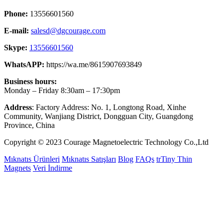
Phone:
13556601560
E-mail:
salesd@dgcourage.com
Skype:
13556601560
WhatsAPP:
https://wa.me/8615907693849
Business hours:
Monday – Friday 8:30am – 17:30pm
Address
: Factory Address: No. 1, Longtong Road, Xinhe
Community, Wanjiang District, Dongguan City, Guangdong
Province, China
Copyright © 2023 Courage Magnetoelectric Technology Co.,Ltd
Mıknatıs Ürünleri
Mıknatıs Satışları
Blog
FAQs
trTiny Thin
Magnets
Veri İndirme