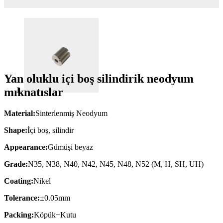
Yan oluklu içi boş silindirik neodyum
mıknatıslar
Material:
Sinterlenmiş Neodyum
Shape:
İçi boş, silindir
Appearance:
Gümüşi beyaz
Grade:
N35, N38, N40, N42, N45, N48, N52 (M, H, SH, UH)
Coating:
Nikel
Tolerance:
±0.05mm
Packing:
Köpük+Kutu