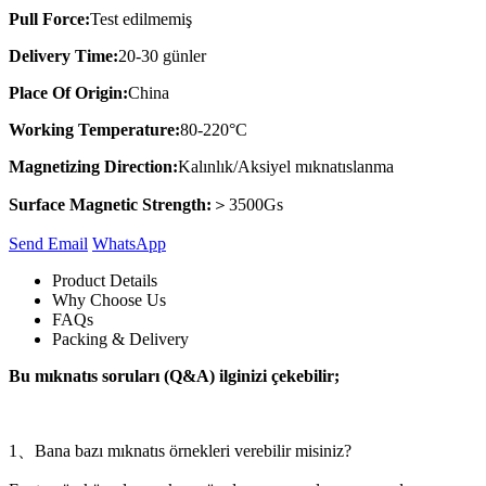
Pull Force:
Test edilmemiş
Delivery Time:
20-30 günler
Place Of Origin:
China
Working Temperature:
80-220°C
Magnetizing Direction:
Kalınlık/Aksiyel mıknatıslanma
Surface Magnetic Strength:
＞3500Gs
Send Email
Whats​App
Product Details
Why Choose Us
FAQs
Packing & Delivery
Bu mıknatıs soruları (Q&A) ilginizi çekebilir;
1、Bana bazı mıknatıs örnekleri verebilir misiniz?