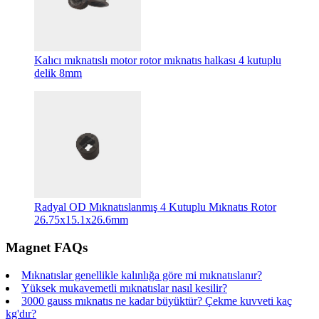
Kalıcı mıknatıslı motor rotor mıknatıs halkası 4 kutuplu
delik 8mm
Radyal OD Mıknatıslanmış 4 Kutuplu Mıknatıs Rotor
26.75x15.1x26.6mm
Magnet FAQs
Mıknatıslar genellikle kalınlığa göre mi mıknatıslanır?
Yüksek mukavemetli mıknatıslar nasıl kesilir?
3000 gauss mıknatıs ne kadar büyüktür? Çekme kuvveti kaç
kg'dır?