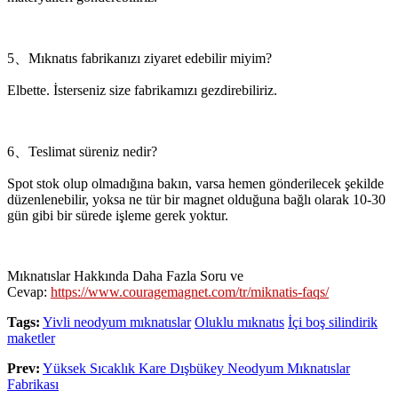
5、Mıknatıs fabrikanızı ziyaret edebilir miyim?
Elbette. İsterseniz size fabrikamızı gezdirebiliriz.
6、Teslimat süreniz nedir?
Spot stok olup olmadığına bakın, varsa hemen gönderilecek şekilde
düzenlenebilir, yoksa ne tür bir magnet olduğuna bağlı olarak 10-30
gün gibi bir sürede işleme gerek yoktur.
Mıknatıslar Hakkında Daha Fazla Soru ve
Cevap:
https://www.couragemagnet.com/tr/miknatis-faqs/
Tags:
Yivli neodyum mıknatıslar
Oluklu mıknatıs
İçi boş silindirik
maketler
Prev:
Yüksek Sıcaklık Kare Dışbükey Neodyum Mıknatıslar
Fabrikası