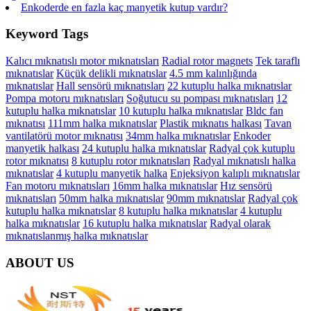
Enkoderde en fazla kaç manyetik kutup vardır?
Keyword Tags
Kalıcı mıknatıslı motor mıknatısları
Radial rotor magnets
Tek taraflı
mıknatıslar
Küçük delikli mıknatıslar
4.5 mm kalınlığında
mıknatıslar
Hall sensörü mıknatısları
22 kutuplu halka mıknatıslar
Pompa motoru mıknatısları
Soğutucu su pompası mıknatısları
12
kutuplu halka mıknatıslar
10 kutuplu halka mıknatıslar
Bldc fan
mıknatısı
111mm halka mıknatıslar
Plastik mıknatıs halkası
Tavan
vantilatörü motor mıknatısı
34mm halka mıknatıslar
Enkoder
manyetik halkası
24 kutuplu halka mıknatıslar
Radyal çok kutuplu
rotor mıknatısı
8 kutuplu rotor mıknatısları
Radyal mıknatıslı halka
mıknatıslar
4 kutuplu manyetik halka
Enjeksiyon kalıplı mıknatıslar
Fan motoru mıknatısları
16mm halka mıknatıslar
Hız sensörü
mıknatısları
50mm halka mıknatıslar
90mm mıknatıslar
Radyal çok
kutuplu halka mıknatıslar
8 kutuplu halka mıknatıslar
4 kutuplu
halka mıknatıslar
16 kutuplu halka mıknatıslar
Radyal olarak
mıknatıslanmış halka mıknatıslar
ABOUT US