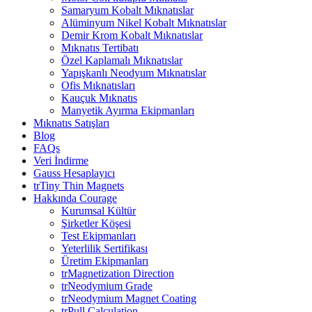
Samaryum Kobalt Mıknatıslar
Alüminyum Nikel Kobalt Mıknatıslar
Demir Krom Kobalt Mıknatıslar
Mıknatıs Tertibatı
Özel Kaplamalı Mıknatıslar
Yapışkanlı Neodyum Mıknatıslar
Ofis Mıknatısları
Kauçuk Mıknatıs
Manyetik Ayırma Ekipmanları
Mıknatıs Satışları
Blog
FAQs
Veri İndirme
Gauss Hesaplayıcı
trTiny Thin Magnets
Hakkında Courage
Kurumsal Kültür
Şirketler Köşesi
Test Ekipmanları
Yeterlilik Sertifikası
Üretim Ekipmanları
trMagnetization Direction
trNeodymium Grade
trNeodymium Magnet Coating
trPull Calculation