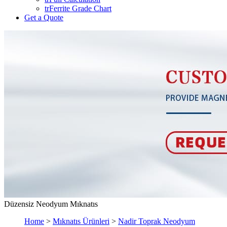
trFerrite Grade Chart
Get a Quote
Düzensiz Neodyum Mıknatıs
Home
>
Mıknatıs Ürünleri
>
Nadir Toprak Neodyum