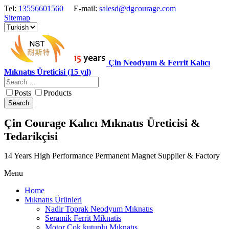
Tel:
13556601560
E-mail:
salesd@dgcourage.com
Sitemap
Çin Neodyum & Ferrit Kalıcı
Mıknatıs Üreticisi (15 yıl)
Posts
Products
Search
Çin Courage Kalıcı Mıknatıs Üreticisi &
Tedarikçisi
14 Years High Performance Permanent Magnet Supplier & Factory
Menu
Home
Mıknatıs Ürünleri
Nadir Toprak Neodyum Mıknatıs
Seramik Ferrit Miknatis
Motor Cok kutuplu Mıknatıs