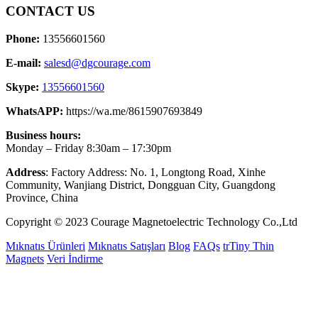
CONTACT US
Phone:
13556601560
E-mail:
salesd@dgcourage.com
Skype:
13556601560
WhatsAPP:
https://wa.me/8615907693849
Business hours:
Monday – Friday 8:30am – 17:30pm
Address
: Factory Address: No. 1, Longtong Road, Xinhe
Community, Wanjiang District, Dongguan City, Guangdong
Province, China
Copyright © 2023 Courage Magnetoelectric Technology Co.,Ltd
Mıknatıs Ürünleri
Mıknatıs Satışları
Blog
FAQs
trTiny Thin
Magnets
Veri İndirme