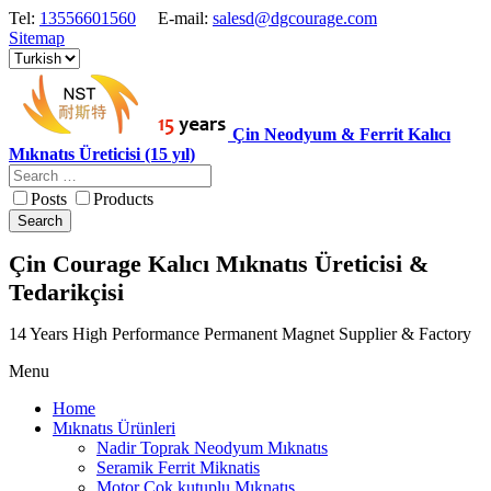
Tel:
13556601560
E-mail:
salesd@dgcourage.com
Sitemap
Çin Neodyum & Ferrit Kalıcı
Mıknatıs Üreticisi (15 yıl)
Posts
Products
Search
Çin Courage Kalıcı Mıknatıs Üreticisi &
Tedarikçisi
14 Years High Performance Permanent Magnet Supplier & Factory
Menu
Home
Mıknatıs Ürünleri
Nadir Toprak Neodyum Mıknatıs
Seramik Ferrit Miknatis
Motor Cok kutuplu Mıknatıs