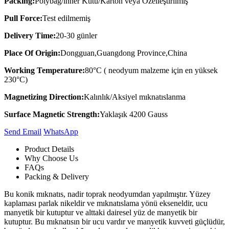
Packing:
Polybag/lnner Kutu/Karton veya Özelleştirilmiş
Pull Force:
Test edilmemiş
Delivery Time:
20-30 günler
Place Of Origin:
Dongguan,Guangdong Province,China
Working Temperature:
80°C ( neodyum malzeme için en yüksek
230°C)
Magnetizing Direction:
Kalınlık/Aksiyel mıknatıslanma
Surface Magnetic Strength:
Yaklaşık 4200 Gauss
Send Email
Whats​App
Product Details
Why Choose Us
FAQs
Packing & Delivery
Bu konik mıknatıs, nadir toprak neodyumdan yapılmıştır. Yüzey
kaplaması parlak nikeldir ve mıknatıslama yönü ekseneldir, ucu
manyetik bir kutuptur ve alttaki dairesel yüz de manyetik bir
kutuptur. Bu mıknatısın bir ucu vardır ve manyetik kuvveti güçlüdür,