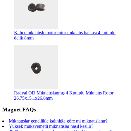
Kalıcı mıknatıslı motor rotor mıknatıs halkası 4 kutuplu
delik 8mm
Radyal OD Mıknatıslanmış 4 Kutuplu Mıknatıs Rotor
26.75x15.1x26.6mm
Magnet FAQs
Mıknatıslar genellikle kalınlığa göre mi mıknatıslanır?
Yüksek mukavemetli mıknatıslar nasıl kesilir?