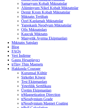
Samaryum Kobalt Mıknatıslar
Alüminyum Nikel Kobalt Mıknatıslar
Demir Krom Kobalt Mıknatıslar
Mıknatıs Tertibatı
Özel Kaplamalı Mıknatıslar
Yapışkanlı Neodyum Mıknatıslar
Ofis Mıknatısları
Kauçuk Mıknatıs
Manyetik Ayırma Ekipmanları
Mıknatıs Satışları
Blog
FAQs
Veri İndirme
Gauss Hesaplayıcı
trTiny Thin Magnets
Hakkında Courage
Kurumsal Kültür
Şirketler Köşesi
Test Ekipmanları
Yeterlilik Sertifikası
Üretim Ekipmanları
trMagnetization Direction
trNeodymium Grade
trNeodymium Magnet Coating
trPull Calculation