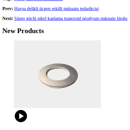
Prev:
Havşa delikli üçgen şekilli mıknatıs tedarikçisi
Next:
Süper güçlü nikel kaplama trapezoid neodyum mıknatıs bloğu
New Products