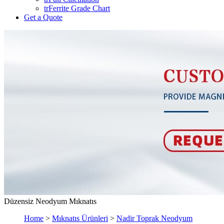
trFerrite Grade Chart
Get a Quote
Düzensiz Neodyum Mıknatıs
Home
>
Mıknatıs Ürünleri
>
Nadir Toprak Neodyum