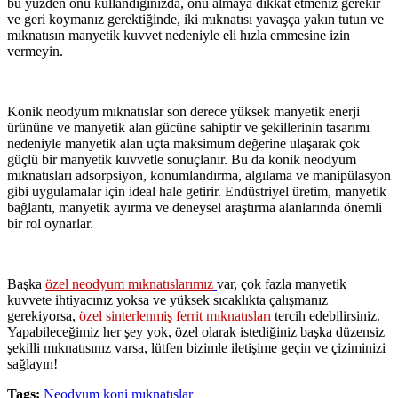
bu yüzden onu kullandığınızda, onu almaya dikkat etmeniz gerekir
ve geri koymanız gerektiğinde, iki mıknatısı yavaşça yakın tutun ve
mıknatısın manyetik kuvvet nedeniyle eli hızla emmesine izin
vermeyin.
Konik neodyum mıknatıslar son derece yüksek manyetik enerji
ürününe ve manyetik alan gücüne sahiptir ve şekillerinin tasarımı
nedeniyle manyetik alan uçta maksimum değerine ulaşarak çok
güçlü bir manyetik kuvvetle sonuçlanır. Bu da konik neodyum
mıknatısları adsorpsiyon, konumlandırma, algılama ve manipülasyon
gibi uygulamalar için ideal hale getirir. Endüstriyel üretim, manyetik
bağlantı, manyetik ayırma ve deneysel araştırma alanlarında önemli
bir rol oynarlar.
Başka
özel neodyum mıknatıslarımız
var, çok fazla manyetik
kuvvete ihtiyacınız yoksa ve yüksek sıcaklıkta çalışmanız
gerekiyorsa,
özel sinterlenmiş ferrit mıknatısları
tercih edebilirsiniz.
Yapabileceğimiz her şey yok, özel olarak istediğiniz başka düzensiz
şekilli mıknatısınız varsa, lütfen bizimle iletişime geçin ve çiziminizi
sağlayın!
Tags:
Neodyum koni mıknatıslar