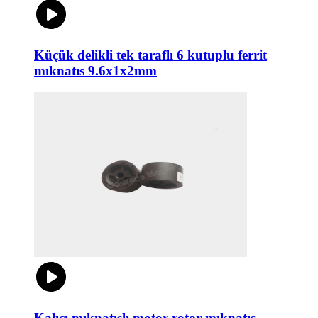
Küçük delikli tek taraflı 6 kutuplu ferrit
mıknatıs 9.6x1x2mm
Kalıcı mıknatıslı motor rotor mıknatıs