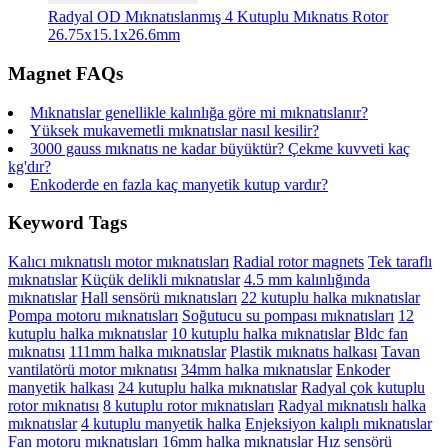
Radyal OD Mıknatıslanmış 4 Kutuplu Mıknatıs Rotor
26.75x15.1x26.6mm
Magnet FAQs
Mıknatıslar genellikle kalınlığa göre mi mıknatıslanır?
Yüksek mukavemetli mıknatıslar nasıl kesilir?
3000 gauss mıknatıs ne kadar büyüktür? Çekme kuvveti kaç
kg'dır?
Enkoderde en fazla kaç manyetik kutup vardır?
Keyword Tags
Kalıcı mıknatıslı motor mıknatısları
Radial rotor magnets
Tek taraflı
mıknatıslar
Küçük delikli mıknatıslar
4.5 mm kalınlığında
mıknatıslar
Hall sensörü mıknatısları
22 kutuplu halka mıknatıslar
Pompa motoru mıknatısları
Soğutucu su pompası mıknatısları
12
kutuplu halka mıknatıslar
10 kutuplu halka mıknatıslar
Bldc fan
mıknatısı
111mm halka mıknatıslar
Plastik mıknatıs halkası
Tavan
vantilatörü motor mıknatısı
34mm halka mıknatıslar
Enkoder
manyetik halkası
24 kutuplu halka mıknatıslar
Radyal çok kutuplu
rotor mıknatısı
8 kutuplu rotor mıknatısları
Radyal mıknatıslı halka
mıknatıslar
4 kutuplu manyetik halka
Enjeksiyon kalıplı mıknatıslar
Fan motoru mıknatısları
16mm halka mıknatıslar
Hız sensörü