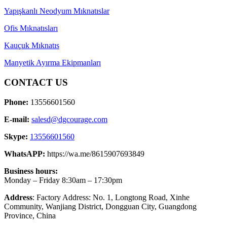
Yapışkanlı Neodyum Mıknatıslar
Ofis Mıknatısları
Kauçuk Mıknatıs
Manyetik Ayırma Ekipmanları
CONTACT US
Phone:
13556601560
E-mail:
salesd@dgcourage.com
Skype:
13556601560
WhatsAPP:
https://wa.me/8615907693849
Business hours:
Monday – Friday 8:30am – 17:30pm
Address
: Factory Address: No. 1, Longtong Road, Xinhe
Community, Wanjiang District, Dongguan City, Guangdong
Province, China