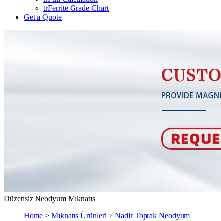
trFerrite Grade Chart
Get a Quote
Düzensiz Neodyum Mıknatıs
Home
>
Mıknatıs Ürünleri
>
Nadir Toprak Neodyum