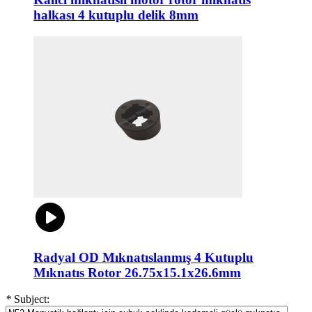
halkası 4 kutuplu delik 8mm
Radyal OD Mıknatıslanmış 4 Kutuplu
Mıknatıs Rotor 26.75x15.1x26.6mm
*
Subject: