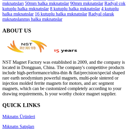
mıknatısları
50mm halka mıknatıslar
90mm mıknatıslar
Radyal çok
kutuplu halka mıknatıslar
8 kutuplu halka mıknatıslar
4 kutuplu
halka mıknatıslar
16 kutuplu halka mıknatıslar
Radyal olarak
mıknatıslanmış halka mıknatıslar
ABOUT US
NST Magnet Factory was established in 2009, and the company is
located in Dongguan, China. The company's competitive products
include high-performance/ultra-thin & flat/precision/special shaped
rare earth neodymium powerful magnets, multi-pole sintered or
injection molded ferrite magnets for motors, and arc segment
magnets, which can be customized completely according to your
drawing requirements, Is your worthy choice magnet supplier.
QUICK LINKS
Mıknatıs Ürünleri
Mıknatıs Satışları