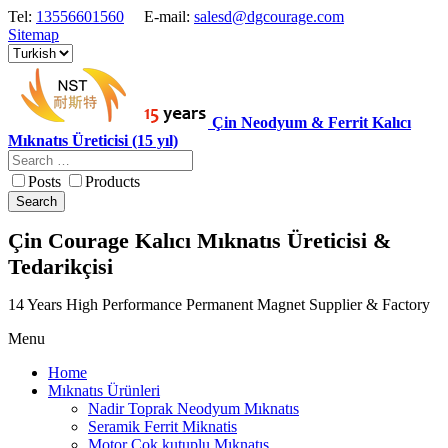
Tel:
13556601560
E-mail:
salesd@dgcourage.com
Sitemap
Çin Neodyum & Ferrit Kalıcı
Mıknatıs Üreticisi (15 yıl)
Posts
Products
Search
Çin Courage Kalıcı Mıknatıs Üreticisi &
Tedarikçisi
14 Years High Performance Permanent Magnet Supplier & Factory
Menu
Home
Mıknatıs Ürünleri
Nadir Toprak Neodyum Mıknatıs
Seramik Ferrit Miknatis
Motor Cok kutuplu Mıknatıs