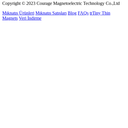
Copyright © 2023 Courage Magnetoelectric Technology Co.,Ltd
Mıknatıs Ürünleri
Mıknatıs Satışları
Blog
FAQs
trTiny Thin
Magnets
Veri İndirme