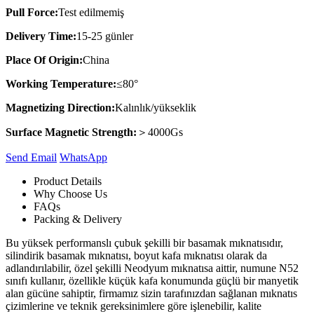
Pull Force:
Test edilmemiş
Delivery Time:
15-25 günler
Place Of Origin:
China
Working Temperature:
≤80°
Magnetizing Direction:
Kalınlık/yükseklik
Surface Magnetic Strength:
＞4000Gs
Send Email
Whats​App
Product Details
Why Choose Us
FAQs
Packing & Delivery
Bu yüksek performanslı çubuk şekilli bir basamak mıknatısıdır,
silindirik basamak mıknatısı, boyut kafa mıknatısı olarak da
adlandırılabilir, özel şekilli Neodyum mıknatısa aittir, numune N52
sınıfı kullanır, özellikle küçük kafa konumunda güçlü bir manyetik
alan gücüne sahiptir, firmamız sizin tarafınızdan sağlanan mıknatıs
çizimlerine ve teknik gereksinimlere göre işlenebilir, kalite