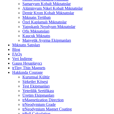
Samaryum Kobalt Mıknatıslar
Alüminyum Nikel Kobalt Mıknatıslar
Demir Krom Kobalt Mıknatıslar
Mıknatıs Tertibatı
Özel Kaplamalı Mıknatıslar
Yapışkanlı Neodyum Mıknatıslar
Ofis Mıknatısları
Kauçuk Mıknatıs
Manyetik Ayırma Ekipmanları
Mıknatıs Satışları
Blog
FAQs
Veri İndirme
Gauss Hesaplayıcı
trTiny Thin Magnets
Hakkında Courage
Kurumsal Kültür
Şirketler Köşesi
Test Ekipmanları
Yeterlilik Sertifikası
Üretim Ekipmanları
trMagnetization Direction
trNeodymium Grade
trNeodymium Magnet Coating
trPull Calculation