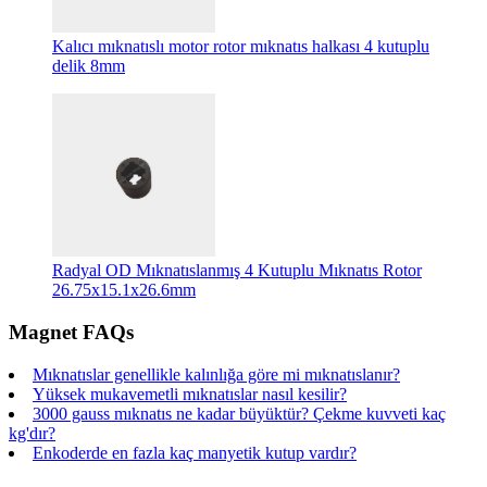
Kalıcı mıknatıslı motor rotor mıknatıs halkası 4 kutuplu
delik 8mm
Radyal OD Mıknatıslanmış 4 Kutuplu Mıknatıs Rotor
26.75x15.1x26.6mm
Magnet FAQs
Mıknatıslar genellikle kalınlığa göre mi mıknatıslanır?
Yüksek mukavemetli mıknatıslar nasıl kesilir?
3000 gauss mıknatıs ne kadar büyüktür? Çekme kuvveti kaç
kg'dır?
Enkoderde en fazla kaç manyetik kutup vardır?