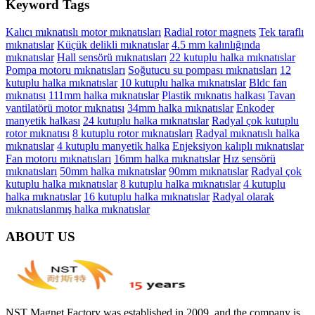
Keyword Tags
Kalıcı mıknatıslı motor mıknatısları
Radial rotor magnets
Tek taraflı
mıknatıslar
Küçük delikli mıknatıslar
4.5 mm kalınlığında
mıknatıslar
Hall sensörü mıknatısları
22 kutuplu halka mıknatıslar
Pompa motoru mıknatısları
Soğutucu su pompası mıknatısları
12
kutuplu halka mıknatıslar
10 kutuplu halka mıknatıslar
Bldc fan
mıknatısı
111mm halka mıknatıslar
Plastik mıknatıs halkası
Tavan
vantilatörü motor mıknatısı
34mm halka mıknatıslar
Enkoder
manyetik halkası
24 kutuplu halka mıknatıslar
Radyal çok kutuplu
rotor mıknatısı
8 kutuplu rotor mıknatısları
Radyal mıknatıslı halka
mıknatıslar
4 kutuplu manyetik halka
Enjeksiyon kalıplı mıknatıslar
Fan motoru mıknatısları
16mm halka mıknatıslar
Hız sensörü
mıknatısları
50mm halka mıknatıslar
90mm mıknatıslar
Radyal çok
kutuplu halka mıknatıslar
8 kutuplu halka mıknatıslar
4 kutuplu
halka mıknatıslar
16 kutuplu halka mıknatıslar
Radyal olarak
mıknatıslanmış halka mıknatıslar
ABOUT US
NST Magnet Factory was established in 2009, and the company is