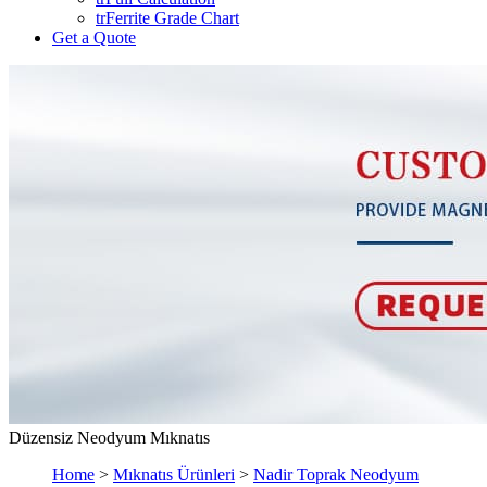
trFerrite Grade Chart
Get a Quote
Düzensiz Neodyum Mıknatıs
Home
>
Mıknatıs Ürünleri
>
Nadir Toprak Neodyum