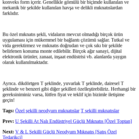
konveks form içerir. Genellikle gömülü bir biçimde kullanılan ve
mekanik bir şekilde kullanılan havşa ve delikli mıknatıslardan
farklıdır.
Bu özel mıknatıs şekli, vidaların mevcut olmadığı birçok ürün
uygulaması için mükemmel bir bağlantı çözümü sağlar. Tutkal ve
vida gerektirmez ve mıknatıs doğrudan ve çok sıkı bir şekilde
belirlenen konuma monte edilebilir. Birçok ağır sanayi, dijital
elektronik ürünler, zanaat, inşaat endüstrisi vb. alanlarda yaygın
olarak kullanılmaktadır.
Ayrıca. dikdörtgen T şeklinde, yuvarlak T şeklinde, dairesel T
şeklinde ve benzeri gibi diğer şekilleri özelleştirebiliriz. Herhangi bir
gereksiniminiz varsa, lütfen fiyat ve teklif için bizimle iletişime
geçin!
Tags:
Özel şekilli neodyum mıknatıslar
T şekilli mıknatıslar
Prev:
U Şekilli At Nalı Endüstriyel Güçlü Mıknatıs [Özel Toptan]
Next:
V & L Şekilli Güçlü Neodyum Mıknatıs [Satış Özel
Tedarikçi]