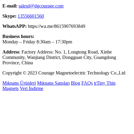
E-mail:
salesd@dgcourage.com
Skype:
13556601560
WhatsAPP:
https://wa.me/8615907693849
Business hours:
Monday – Friday 8:30am – 17:30pm
Address
: Factory Address: No. 1, Longtong Road, Xinhe
Community, Wanjiang District, Dongguan City, Guangdong
Province, China
Copyright © 2023 Courage Magnetoelectric Technology Co.,Ltd
Mıknatıs Ürünleri
Mıknatıs Satışları
Blog
FAQs
trTiny Thin
Magnets
Veri İndirme