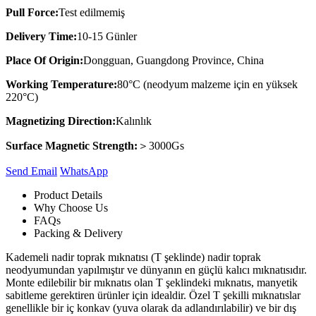
Pull Force:
Test edilmemiş
Delivery Time:
10-15 Günler
Place Of Origin:
Dongguan, Guangdong Province, China
Working Temperature:
80°C (neodyum malzeme için en yüksek
220°C)
Magnetizing Direction:
Kalınlık
Surface Magnetic Strength:
＞3000Gs
Send Email
Whats​App
Product Details
Why Choose Us
FAQs
Packing & Delivery
Kademeli nadir toprak mıknatısı (T şeklinde) nadir toprak
neodyumundan yapılmıştır ve dünyanın en güçlü kalıcı mıknatısıdır.
Monte edilebilir bir mıknatıs olan T şeklindeki mıknatıs, manyetik
sabitleme gerektiren ürünler için idealdir. Özel T şekilli mıknatıslar
genellikle bir iç konkav (yuva olarak da adlandırılabilir) ve bir dış