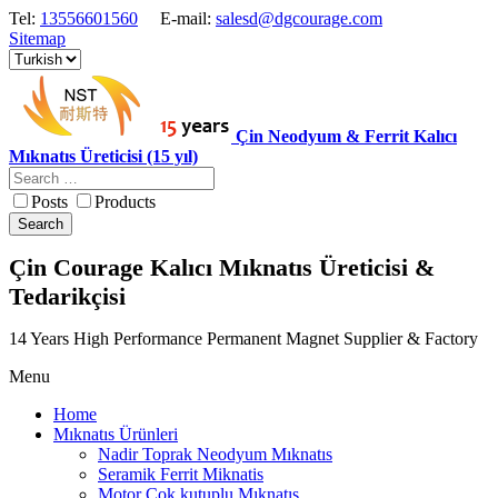
Tel:
13556601560
E-mail:
salesd@dgcourage.com
Sitemap
Çin Neodyum & Ferrit Kalıcı
Mıknatıs Üreticisi (15 yıl)
Posts
Products
Search
Çin Courage Kalıcı Mıknatıs Üreticisi &
Tedarikçisi
14 Years High Performance Permanent Magnet Supplier & Factory
Menu
Home
Mıknatıs Ürünleri
Nadir Toprak Neodyum Mıknatıs
Seramik Ferrit Miknatis
Motor Cok kutuplu Mıknatıs