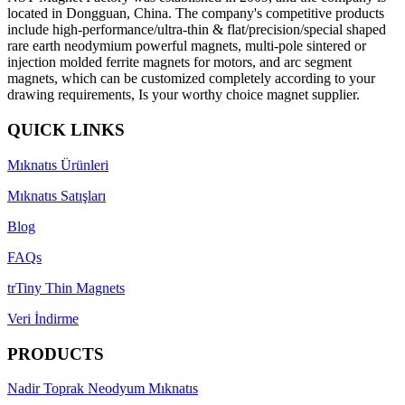
located in Dongguan, China. The company's competitive products
include high-performance/ultra-thin & flat/precision/special shaped
rare earth neodymium powerful magnets, multi-pole sintered or
injection molded ferrite magnets for motors, and arc segment
magnets, which can be customized completely according to your
drawing requirements, Is your worthy choice magnet supplier.
QUICK LINKS
Mıknatıs Ürünleri
Mıknatıs Satışları
Blog
FAQs
trTiny Thin Magnets
Veri İndirme
PRODUCTS
Nadir Toprak Neodyum Mıknatıs