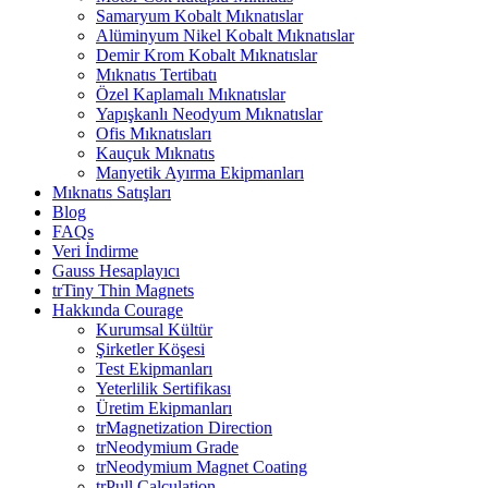
Samaryum Kobalt Mıknatıslar
Alüminyum Nikel Kobalt Mıknatıslar
Demir Krom Kobalt Mıknatıslar
Mıknatıs Tertibatı
Özel Kaplamalı Mıknatıslar
Yapışkanlı Neodyum Mıknatıslar
Ofis Mıknatısları
Kauçuk Mıknatıs
Manyetik Ayırma Ekipmanları
Mıknatıs Satışları
Blog
FAQs
Veri İndirme
Gauss Hesaplayıcı
trTiny Thin Magnets
Hakkında Courage
Kurumsal Kültür
Şirketler Köşesi
Test Ekipmanları
Yeterlilik Sertifikası
Üretim Ekipmanları
trMagnetization Direction
trNeodymium Grade
trNeodymium Magnet Coating
trPull Calculation