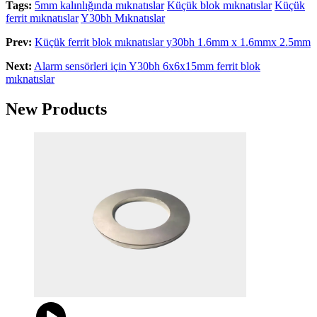
Tags:
5mm kalınlığında mıknatıslar
Küçük blok mıknatıslar
Küçük
ferrit mıknatıslar
Y30bh Mıknatıslar
Prev:
Küçük ferrit blok mıknatıslar y30bh 1.6mm x 1.6mmx 2.5mm
Next:
Alarm sensörleri için Y30bh 6x6x15mm ferrit blok
mıknatıslar
New Products