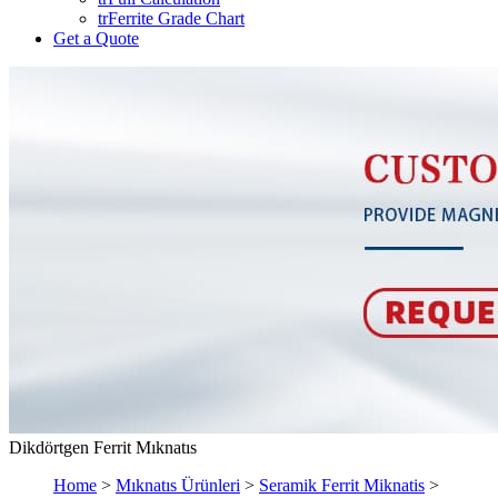
trFerrite Grade Chart
Get a Quote
Dikdörtgen Ferrit Mıknatıs
Home
>
Mıknatıs Ürünleri
>
Seramik Ferrit Miknatis
>