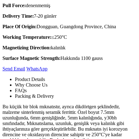
Pull Force:
denenmemiş
Delivery Time:
7-20 günler
Place Of Origin:
Dongguan, Guangdong Province, China
Working Temperature:
≤250°C
Magnetizing Direction:
kalınlık
Surface Magnetic Strength:
Hakkında 1100 gauss
Send Email
Whats​App
Product Details
Why Choose Us
FAQs
Packing & Delivery
Bu küçük bir blok mıknatıstır, ayrıca dikdörtgen şeklindedir,
malzeme sinterlenmiş seramik ferrittir. Özel boyut 7.5mm
uzunluğunda, 6mm genişliğinde, 5mm kalınlığında, y30bh
sınıfındadır, Mıknatıslama, uzunluk, genişlik veya kalınlık gibi
ihtiyaçlarınıza göre gerçekleştirilebilir. Bu mıknatıs iyi korozyon
direncine ve oksidasyon direncine sahiptir ve 250°C'ye kadar