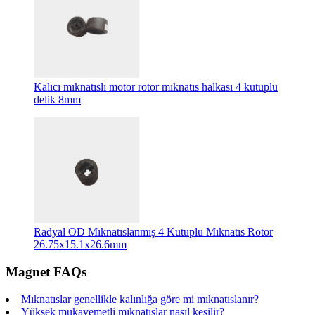
Kalıcı mıknatıslı motor rotor mıknatıs halkası 4 kutuplu
delik 8mm
Radyal OD Mıknatıslanmış 4 Kutuplu Mıknatıs Rotor
26.75x15.1x26.6mm
Magnet FAQs
Mıknatıslar genellikle kalınlığa göre mi mıknatıslanır?
Yüksek mukavemetli mıknatıslar nasıl kesilir?