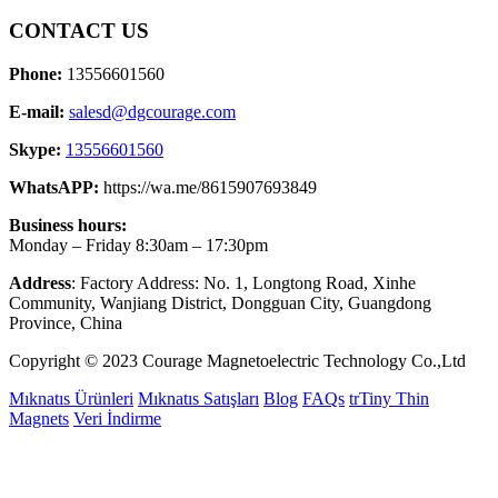
CONTACT US
Phone:
13556601560
E-mail:
salesd@dgcourage.com
Skype:
13556601560
WhatsAPP:
https://wa.me/8615907693849
Business hours:
Monday – Friday 8:30am – 17:30pm
Address
: Factory Address: No. 1, Longtong Road, Xinhe
Community, Wanjiang District, Dongguan City, Guangdong
Province, China
Copyright © 2023 Courage Magnetoelectric Technology Co.,Ltd
Mıknatıs Ürünleri
Mıknatıs Satışları
Blog
FAQs
trTiny Thin
Magnets
Veri İndirme