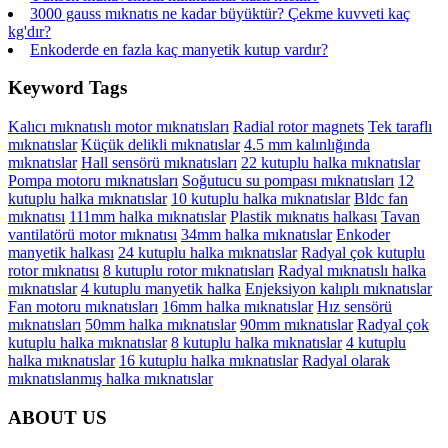
3000 gauss mıknatıs ne kadar büyüktür? Çekme kuvveti kaç
kg'dır?
Enkoderde en fazla kaç manyetik kutup vardır?
Keyword Tags
Kalıcı mıknatıslı motor mıknatısları
Radial rotor magnets
Tek taraflı
mıknatıslar
Küçük delikli mıknatıslar
4.5 mm kalınlığında
mıknatıslar
Hall sensörü mıknatısları
22 kutuplu halka mıknatıslar
Pompa motoru mıknatısları
Soğutucu su pompası mıknatısları
12
kutuplu halka mıknatıslar
10 kutuplu halka mıknatıslar
Bldc fan
mıknatısı
111mm halka mıknatıslar
Plastik mıknatıs halkası
Tavan
vantilatörü motor mıknatısı
34mm halka mıknatıslar
Enkoder
manyetik halkası
24 kutuplu halka mıknatıslar
Radyal çok kutuplu
rotor mıknatısı
8 kutuplu rotor mıknatısları
Radyal mıknatıslı halka
mıknatıslar
4 kutuplu manyetik halka
Enjeksiyon kalıplı mıknatıslar
Fan motoru mıknatısları
16mm halka mıknatıslar
Hız sensörü
mıknatısları
50mm halka mıknatıslar
90mm mıknatıslar
Radyal çok
kutuplu halka mıknatıslar
8 kutuplu halka mıknatıslar
4 kutuplu
halka mıknatıslar
16 kutuplu halka mıknatıslar
Radyal olarak
mıknatıslanmış halka mıknatıslar
ABOUT US