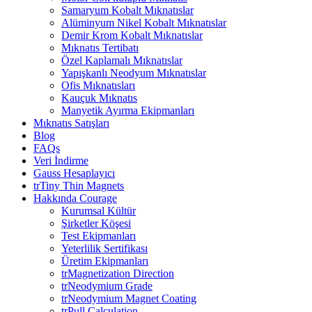
Samaryum Kobalt Mıknatıslar
Alüminyum Nikel Kobalt Mıknatıslar
Demir Krom Kobalt Mıknatıslar
Mıknatıs Tertibatı
Özel Kaplamalı Mıknatıslar
Yapışkanlı Neodyum Mıknatıslar
Ofis Mıknatısları
Kauçuk Mıknatıs
Manyetik Ayırma Ekipmanları
Mıknatıs Satışları
Blog
FAQs
Veri İndirme
Gauss Hesaplayıcı
trTiny Thin Magnets
Hakkında Courage
Kurumsal Kültür
Şirketler Köşesi
Test Ekipmanları
Yeterlilik Sertifikası
Üretim Ekipmanları
trMagnetization Direction
trNeodymium Grade
trNeodymium Magnet Coating
trPull Calculation