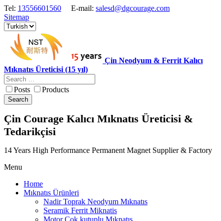
Tel:
13556601560
E-mail:
salesd@dgcourage.com
Sitemap
Çin Neodyum & Ferrit Kalıcı
Mıknatıs Üreticisi (15 yıl)
Posts
Products
Search
Çin Courage Kalıcı Mıknatıs Üreticisi &
Tedarikçisi
14 Years High Performance Permanent Magnet Supplier & Factory
Menu
Home
Mıknatıs Ürünleri
Nadir Toprak Neodyum Mıknatıs
Seramik Ferrit Miknatis
Motor Cok kutuplu Mıknatıs