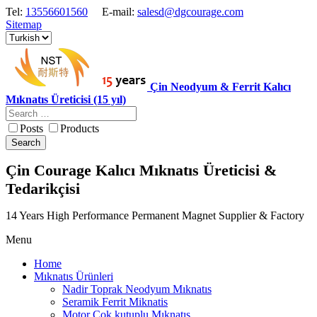
Tel:
13556601560
E-mail:
salesd@dgcourage.com
Sitemap
Çin Neodyum & Ferrit Kalıcı
Mıknatıs Üreticisi (15 yıl)
Posts
Products
Search
Çin Courage Kalıcı Mıknatıs Üreticisi &
Tedarikçisi
14 Years High Performance Permanent Magnet Supplier & Factory
Menu
Home
Mıknatıs Ürünleri
Nadir Toprak Neodyum Mıknatıs
Seramik Ferrit Miknatis
Motor Cok kutuplu Mıknatıs