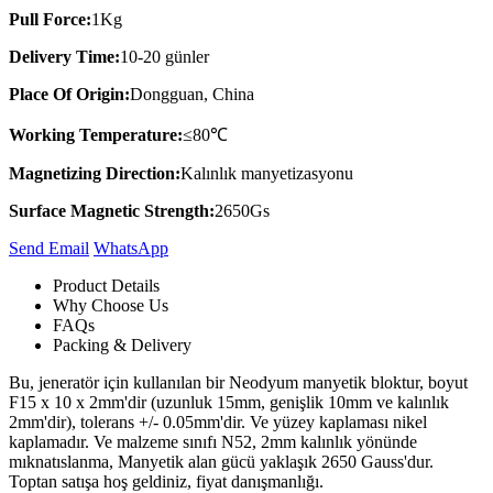
Pull Force:
1Kg
Delivery Time:
10-20 günler
Place Of Origin:
Dongguan, China
Working Temperature:
≤80℃
Magnetizing Direction:
Kalınlık manyetizasyonu
Surface Magnetic Strength:
2650Gs
Send Email
Whats​App
Product Details
Why Choose Us
FAQs
Packing & Delivery
Bu, jeneratör için kullanılan bir Neodyum manyetik bloktur, boyut
F15 x 10 x 2mm'dir (uzunluk 15mm, genişlik 10mm ve kalınlık
2mm'dir), tolerans +/- 0.05mm'dir. Ve yüzey kaplaması nikel
kaplamadır. Ve malzeme sınıfı N52, 2mm kalınlık yönünde
mıknatıslanma, Manyetik alan gücü yaklaşık 2650 Gauss'dur.
Toptan satışa hoş geldiniz, fiyat danışmanlığı.