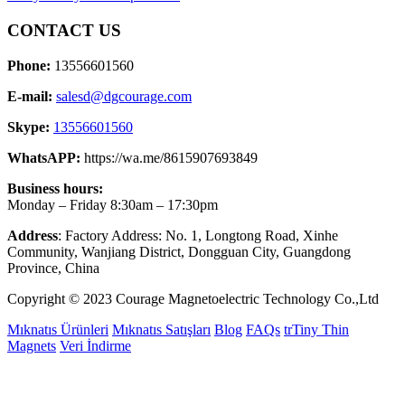
CONTACT US
Phone:
13556601560
E-mail:
salesd@dgcourage.com
Skype:
13556601560
WhatsAPP:
https://wa.me/8615907693849
Business hours:
Monday – Friday 8:30am – 17:30pm
Address
: Factory Address: No. 1, Longtong Road, Xinhe
Community, Wanjiang District, Dongguan City, Guangdong
Province, China
Copyright © 2023 Courage Magnetoelectric Technology Co.,Ltd
Mıknatıs Ürünleri
Mıknatıs Satışları
Blog
FAQs
trTiny Thin
Magnets
Veri İndirme