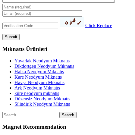
Click Replace
Mıknatıs Ürünleri
Yuvarlak Neodyum Mıknatıs
Dikdortgen Neodyum Mıknatıs
Halka Neodyum Mıknatıs
Kare Neodyum Mıknatıs
Havşa Neodyum Mıknatıs
Ark Neodyum Mıknatıs
küre neodyum mıknatıs
Düzensiz Neodyum Mıknatıs
Silindirik Neodyum Mıknatıs
Search
Magnet Recommendation