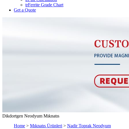
trFerrite Grade Chart
Get a Quote
Dikdortgen Neodyum Mıknatıs
Home
>
Mıknatıs Ürünleri
>
Nadir Toprak Neodyum