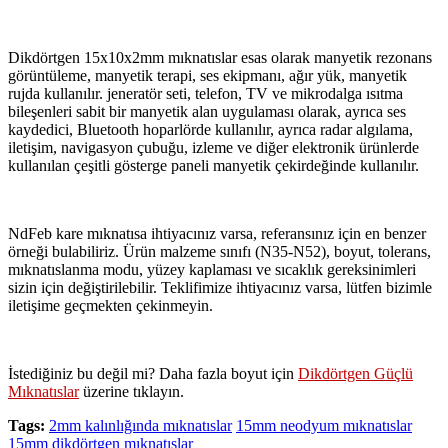
Dikdörtgen 15x10x2mm mıknatıslar esas olarak manyetik rezonans
görüntüleme, manyetik terapi, ses ekipmanı, ağır yük, manyetik
rujda kullanılır. jeneratör seti, telefon, TV ve mikrodalga ısıtma
bileşenleri sabit bir manyetik alan uygulaması olarak, ayrıca ses
kaydedici, Bluetooth hoparlörde kullanılır, ayrıca radar algılama,
iletişim, navigasyon çubuğu, izleme ve diğer elektronik ürünlerde
kullanılan çeşitli gösterge paneli manyetik çekirdeğinde kullanılır.
NdFeb kare mıknatısa ihtiyacınız varsa, referansınız için en benzer
örneği bulabiliriz. Ürün malzeme sınıfı (N35-N52), boyut, tolerans,
mıknatıslanma modu, yüzey kaplaması ve sıcaklık gereksinimleri
sizin için değiştirilebilir. Teklifimize ihtiyacınız varsa, lütfen bizimle
iletişime geçmekten çekinmeyin.
İstediğiniz bu değil mi? Daha fazla boyut için
Dikdörtgen Güçlü
Mıknatıslar
üzerine tıklayın.
Tags:
2mm kalınlığında mıknatıslar
15mm neodyum mıknatıslar
15mm dikdörtgen mıknatıslar