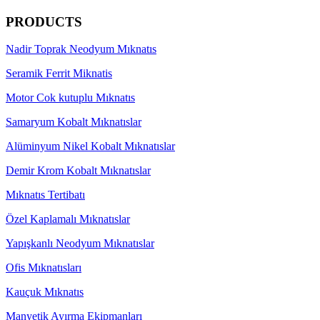
PRODUCTS
Nadir Toprak Neodyum Mıknatıs
Seramik Ferrit Miknatis
Motor Cok kutuplu Mıknatıs
Samaryum Kobalt Mıknatıslar
Alüminyum Nikel Kobalt Mıknatıslar
Demir Krom Kobalt Mıknatıslar
Mıknatıs Tertibatı
Özel Kaplamalı Mıknatıslar
Yapışkanlı Neodyum Mıknatıslar
Ofis Mıknatısları
Kauçuk Mıknatıs
Manyetik Ayırma Ekipmanları