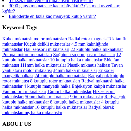
Yüksek mukavemetli mıknatıslar nasıl kesilir?
3000 gauss mıknatıs ne kadar büyüktür? Çekme kuvveti kaç
kg'dır?
Enkoderde en fazla kaç manyetik kutup vardır?
Keyword Tags
Kalıcı mıknatıslı motor mıknatısları
Radial rotor magnets
Tek taraflı
mıknatıslar
Küçük delikli mıknatıslar
4.5 mm kalınlığında
mıknatıslar
Hall sensörü mıknatısları
22 kutuplu halka mıknatıslar
Pompa motoru mıknatısları
Soğutucu su pompası mıknatısları
12
kutuplu halka mıknatıslar
10 kutuplu halka mıknatıslar
Bldc fan
mıknatısı
111mm halka mıknatıslar
Plastik mıknatıs halkası
Tavan
vantilatörü motor mıknatısı
34mm halka mıknatıslar
Enkoder
manyetik halkası
24 kutuplu halka mıknatıslar
Radyal çok kutuplu
rotor mıknatısı
8 kutuplu rotor mıknatısları
Radyal mıknatıslı halka
mıknatıslar
4 kutuplu manyetik halka
Enjeksiyon kalıplı mıknatıslar
Fan motoru mıknatısları
16mm halka mıknatıslar
Hız sensörü
mıknatısları
50mm halka mıknatıslar
90mm mıknatıslar
Radyal çok
kutuplu halka mıknatıslar
8 kutuplu halka mıknatıslar
4 kutuplu
halka mıknatıslar
16 kutuplu halka mıknatıslar
Radyal olarak
mıknatıslanmış halka mıknatıslar
ABOUT US