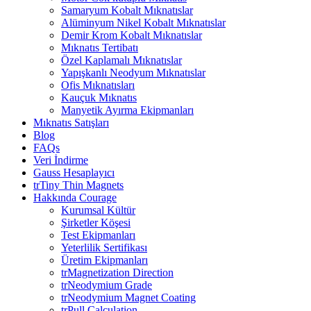
Samaryum Kobalt Mıknatıslar
Alüminyum Nikel Kobalt Mıknatıslar
Demir Krom Kobalt Mıknatıslar
Mıknatıs Tertibatı
Özel Kaplamalı Mıknatıslar
Yapışkanlı Neodyum Mıknatıslar
Ofis Mıknatısları
Kauçuk Mıknatıs
Manyetik Ayırma Ekipmanları
Mıknatıs Satışları
Blog
FAQs
Veri İndirme
Gauss Hesaplayıcı
trTiny Thin Magnets
Hakkında Courage
Kurumsal Kültür
Şirketler Köşesi
Test Ekipmanları
Yeterlilik Sertifikası
Üretim Ekipmanları
trMagnetization Direction
trNeodymium Grade
trNeodymium Magnet Coating
trPull Calculation