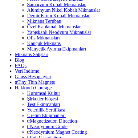
Samaryum Kobalt Mıknatıslar
Alüminyum Nikel Kobalt Mıknatıslar
Demir Krom Kobalt Mıknatıslar
Mıknatıs Tertibatı
Özel Kaplamalı Mıknatıslar
Yapışkanlı Neodyum Mıknatıslar
Ofis Mıknatısları
Kauçuk Mıknatıs
Manyetik Ayırma Ekipmanları
Mıknatıs Satışları
Blog
FAQs
Veri İndirme
Gauss Hesaplayıcı
trTiny Thin Magnets
Hakkında Courage
Kurumsal Kültür
Şirketler Köşesi
Test Ekipmanları
Yeterlilik Sertifikası
Üretim Ekipmanları
trMagnetization Direction
trNeodymium Grade
trNeodymium Magnet Coating
trPull Calculation