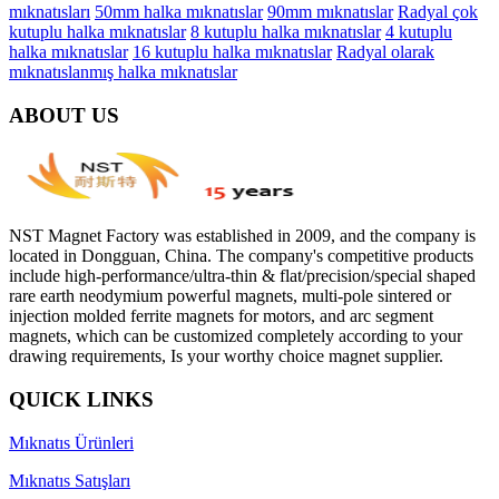
mıknatısları
50mm halka mıknatıslar
90mm mıknatıslar
Radyal çok
kutuplu halka mıknatıslar
8 kutuplu halka mıknatıslar
4 kutuplu
halka mıknatıslar
16 kutuplu halka mıknatıslar
Radyal olarak
mıknatıslanmış halka mıknatıslar
ABOUT US
NST Magnet Factory was established in 2009, and the company is
located in Dongguan, China. The company's competitive products
include high-performance/ultra-thin & flat/precision/special shaped
rare earth neodymium powerful magnets, multi-pole sintered or
injection molded ferrite magnets for motors, and arc segment
magnets, which can be customized completely according to your
drawing requirements, Is your worthy choice magnet supplier.
QUICK LINKS
Mıknatıs Ürünleri
Mıknatıs Satışları