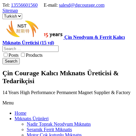
Tel:
13556601560
E-mail:
salesd@dgcourage.com
Sitemap
Çin Neodyum & Ferrit Kalıcı
Mıknatıs Üreticisi (15 yıl)
Posts
Products
Search
Çin Courage Kalıcı Mıknatıs Üreticisi &
Tedarikçisi
14 Years High Performance Permanent Magnet Supplier & Factory
Menu
Home
Mıknatıs Ürünleri
Nadir Toprak Neodyum Mıknatıs
Seramik Ferrit Miknatis
Motor Cok kutuplu Mıknatıs