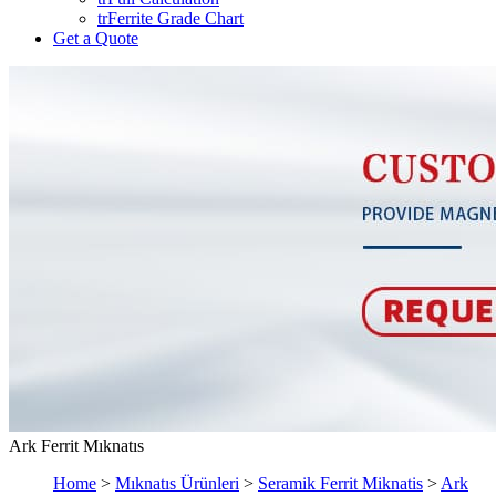
trFerrite Grade Chart
Get a Quote
Ark Ferrit Mıknatıs
Home
>
Mıknatıs Ürünleri
>
Seramik Ferrit Miknatis
>
Ark