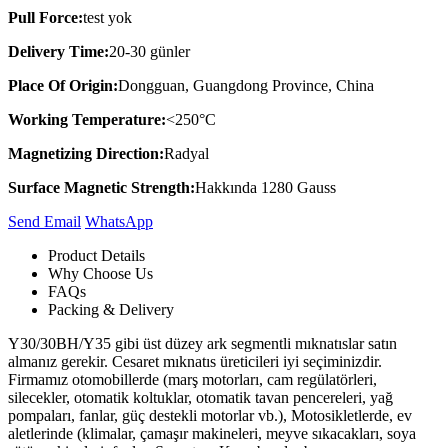
Pull Force:
test yok
Delivery Time:
20-30 günler
Place Of Origin:
Dongguan, Guangdong Province, China
Working Temperature:
<250°C
Magnetizing Direction:
Radyal
Surface Magnetic Strength:
Hakkında 1280 Gauss
Send Email
Whats​App
Product Details
Why Choose Us
FAQs
Packing & Delivery
Y30/30BH/Y35 gibi üst düzey ark segmentli mıknatıslar satın
almanız gerekir. Cesaret mıknatıs üreticileri iyi seçiminizdir.
Firmamız otomobillerde (marş motorları, cam regülatörleri,
silecekler, otomatik koltuklar, otomatik tavan pencereleri, yağ
pompaları, fanlar, güç destekli motorlar vb.), Motosikletlerde, ev
aletlerinde (klimalar, çamaşır makineleri, meyve sıkacakları, soya