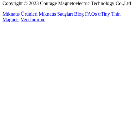
Copyright © 2023 Courage Magnetoelectric Technology Co.,Ltd
Mıknatıs Ürünleri
Mıknatıs Satışları
Blog
FAQs
trTiny Thin
Magnets
Veri İndirme