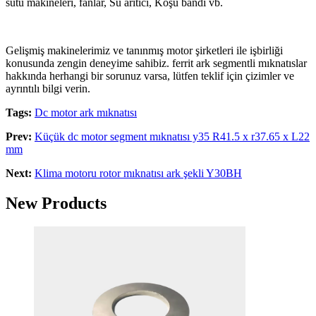
sütü makineleri, fanlar, Su arıtıcı, Koşu bandı vb.
Gelişmiş makinelerimiz ve tanınmış motor şirketleri ile işbirliği
konusunda zengin deneyime sahibiz. ferrit ark segmentli mıknatıslar
hakkında herhangi bir sorunuz varsa, lütfen teklif için çizimler ve
ayrıntılı bilgi verin.
Tags:
Dc motor ark mıknatısı
Prev:
Küçük dc motor segment mıknatısı y35 R41.5 x r37.65 x L22
mm
Next:
Klima motoru rotor mıknatısı ark şekli Y30BH
New Products