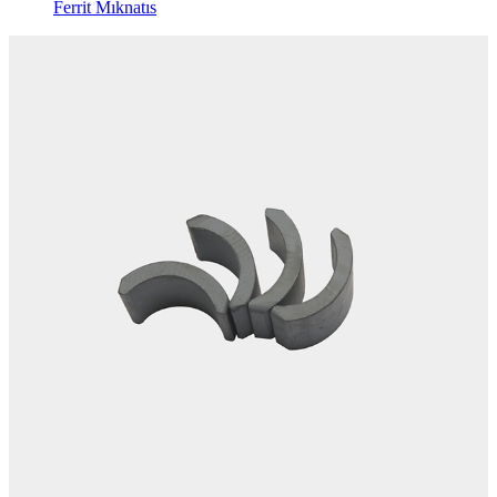
Ferrit Mıknatıs