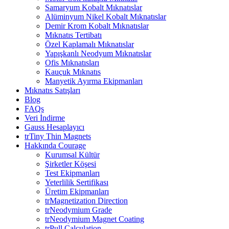
Samaryum Kobalt Mıknatıslar
Alüminyum Nikel Kobalt Mıknatıslar
Demir Krom Kobalt Mıknatıslar
Mıknatıs Tertibatı
Özel Kaplamalı Mıknatıslar
Yapışkanlı Neodyum Mıknatıslar
Ofis Mıknatısları
Kauçuk Mıknatıs
Manyetik Ayırma Ekipmanları
Mıknatıs Satışları
Blog
FAQs
Veri İndirme
Gauss Hesaplayıcı
trTiny Thin Magnets
Hakkında Courage
Kurumsal Kültür
Şirketler Köşesi
Test Ekipmanları
Yeterlilik Sertifikası
Üretim Ekipmanları
trMagnetization Direction
trNeodymium Grade
trNeodymium Magnet Coating
trPull Calculation