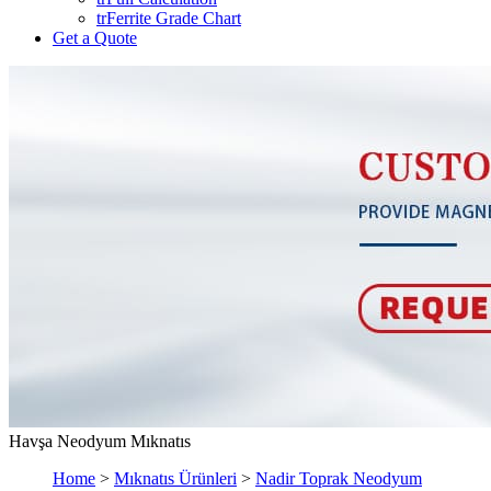
trFerrite Grade Chart
Get a Quote
Havşa Neodyum Mıknatıs
Home
>
Mıknatıs Ürünleri
>
Nadir Toprak Neodyum