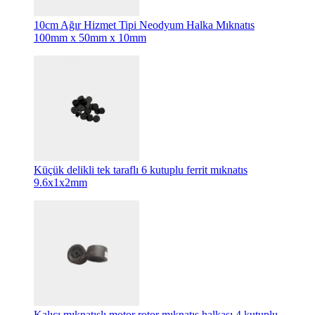
10cm Ağır Hizmet Tipi Neodyum Halka Mıknatıs
100mm x 50mm x 10mm
Küçük delikli tek taraflı 6 kutuplu ferrit mıknatıs
9.6x1x2mm
Kalıcı mıknatıslı motor rotor mıknatıs halkası 4 kutuplu