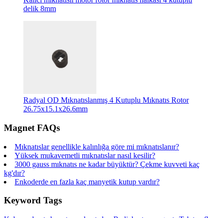
delik 8mm
Radyal OD Mıknatıslanmış 4 Kutuplu Mıknatıs Rotor
26.75x15.1x26.6mm
Magnet FAQs
Mıknatıslar genellikle kalınlığa göre mi mıknatıslanır?
Yüksek mukavemetli mıknatıslar nasıl kesilir?
3000 gauss mıknatıs ne kadar büyüktür? Çekme kuvveti kaç
kg'dır?
Enkoderde en fazla kaç manyetik kutup vardır?
Keyword Tags