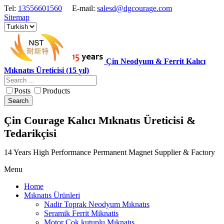
Tel:
13556601560
E-mail:
salesd@dgcourage.com
Sitemap
Çin Neodyum & Ferrit Kalıcı
Mıknatıs Üreticisi (15 yıl)
Posts
Products
Search
Çin Courage Kalıcı Mıknatıs Üreticisi &
Tedarikçisi
14 Years High Performance Permanent Magnet Supplier & Factory
Menu
Home
Mıknatıs Ürünleri
Nadir Toprak Neodyum Mıknatıs
Seramik Ferrit Miknatis
Motor Cok kutuplu Mıknatıs