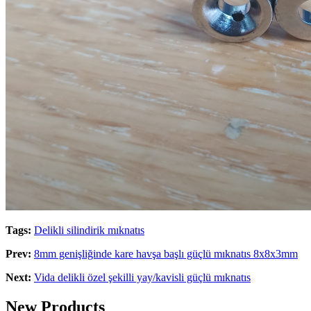
Tags:
Delikli silindirik mıknatıs
Prev:
8mm genişliğinde kare havşa başlı güçlü mıknatıs 8x8x3mm
Next:
Vida delikli özel şekilli yay/kavisli güçlü mıknatıs
New Products