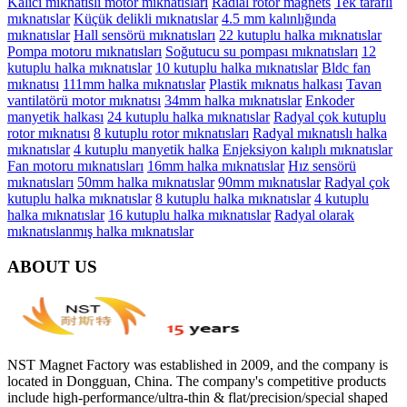
Kalıcı mıknatıslı motor mıknatısları
Radial rotor magnets
Tek taraflı
mıknatıslar
Küçük delikli mıknatıslar
4.5 mm kalınlığında
mıknatıslar
Hall sensörü mıknatısları
22 kutuplu halka mıknatıslar
Pompa motoru mıknatısları
Soğutucu su pompası mıknatısları
12
kutuplu halka mıknatıslar
10 kutuplu halka mıknatıslar
Bldc fan
mıknatısı
111mm halka mıknatıslar
Plastik mıknatıs halkası
Tavan
vantilatörü motor mıknatısı
34mm halka mıknatıslar
Enkoder
manyetik halkası
24 kutuplu halka mıknatıslar
Radyal çok kutuplu
rotor mıknatısı
8 kutuplu rotor mıknatısları
Radyal mıknatıslı halka
mıknatıslar
4 kutuplu manyetik halka
Enjeksiyon kalıplı mıknatıslar
Fan motoru mıknatısları
16mm halka mıknatıslar
Hız sensörü
mıknatısları
50mm halka mıknatıslar
90mm mıknatıslar
Radyal çok
kutuplu halka mıknatıslar
8 kutuplu halka mıknatıslar
4 kutuplu
halka mıknatıslar
16 kutuplu halka mıknatıslar
Radyal olarak
mıknatıslanmış halka mıknatıslar
ABOUT US
NST Magnet Factory was established in 2009, and the company is
located in Dongguan, China. The company's competitive products
include high-performance/ultra-thin & flat/precision/special shaped