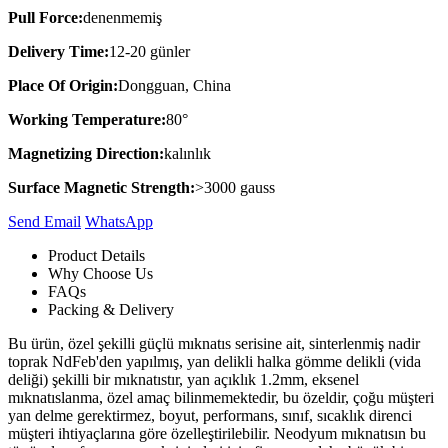
Pull Force:
denenmemiş
Delivery Time:
12-20 günler
Place Of Origin:
Dongguan, China
Working Temperature:
80°
Magnetizing Direction:
kalınlık
Surface Magnetic Strength:
>3000 gauss
Send Email
Whats​App
Product Details
Why Choose Us
FAQs
Packing & Delivery
Bu ürün, özel şekilli güçlü mıknatıs serisine ait, sinterlenmiş nadir
toprak NdFeb'den yapılmış, yan delikli halka gömme delikli (vida
deliği) şekilli bir mıknatıstır, yan açıklık 1.2mm, eksenel
mıknatıslanma, özel amaç bilinmemektedir, bu özeldir, çoğu müşteri
yan delme gerektirmez, boyut, performans, sınıf, sıcaklık direnci
müşteri ihtiyaçlarına göre özelleştirilebilir. Neodyum mıknatısın bu