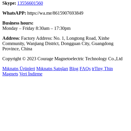
Skype:
13556601560
WhatsAPP:
https://wa.me/8615907693849
Business hours:
Monday – Friday 8:30am – 17:30pm
Address
: Factory Address: No. 1, Longtong Road, Xinhe
Community, Wanjiang District, Dongguan City, Guangdong
Province, China
Copyright © 2023 Courage Magnetoelectric Technology Co.,Ltd
Mıknatıs Ürünleri
Mıknatıs Satışları
Blog
FAQs
trTiny Thin
Magnets
Veri İndirme